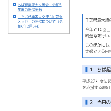
ちば起業家大交流会 令和5
年度の開催実績
「ちば起業家大交流会in幕張
千葉県最大級
メッセ」の開催について（令
和6年2月5日）
今年で10回
終選考を行い
このほかにも
実感できる内
1 ちば
平成27年度に
を応援する取組
2 当日の