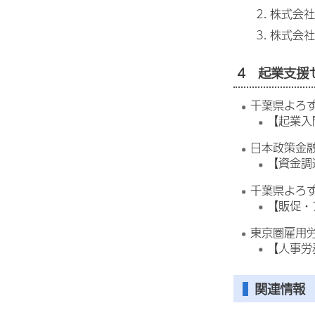
株式会社w
株式会社A
4 起業支援
千葉県よろず
【起業入
日本政策金融
【資金調
千葉県よろず
【販促・
東京圏雇用労
【人事労
関連情報