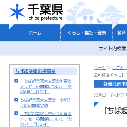
千葉県
ホーム
くらし・福祉・健康
教育
サイト内検索
ホーム
>
しごと
ちば起業家応援事業
会in幕張メッセ」
「ちば起業家大交流会in幕張
メッセ」の開催について（令
和8年1月19日）
更新日：令和7(20
ちば起業家大交流会 令和6
年度の開催実績
「ちば起
「ちば起業家大交流会in幕張
メッセ」の開催について（令
和7年1月20日）