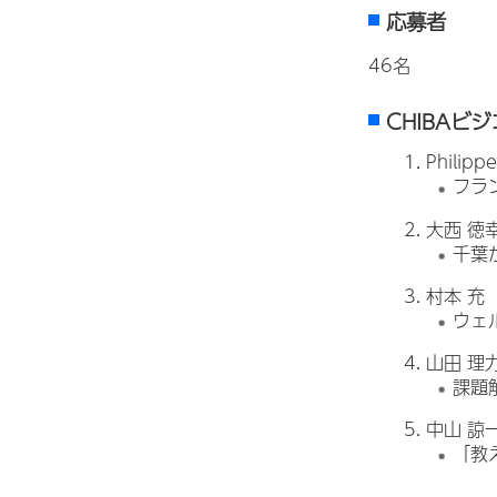
応募者
46名
CHIBAビ
Philip
フラ
大西 徳
千葉
村本 充（
ウェ
山田 理
課題
中山 諒
「教え