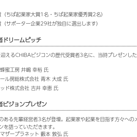
賞（ちば起業家大賞1名・ちば起業家優秀賞2名）
賞（サポーター企業29社が独自に選出します）
者ドリームピッチ
を迎えるCHIBAビジコンの歴代受賞者3名に、当時プレゼン
蜂蜜工房 井嶋 幸裕 氏
ール房総株式会社 青木 大成 氏
ッド株式会社 吉井 幸恵 氏
者ビジョンプレゼン
のある先輩経営者3名が登壇。起業家や起業を目指す方々への
ンを語っていただきます。
マザープラネット 藪本 敦弘 氏