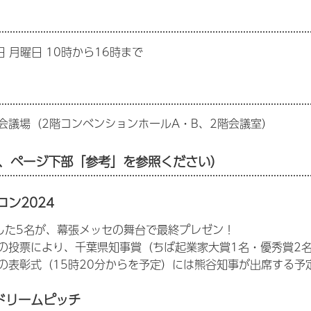
日 月曜日 10時から16時まで
会議場（2階コンベンションホールA・B、2階会議室）
、ページ下部「参考」を参照ください）
コン2024
した5名が、幕張メッセの舞台で最終プレゼン！
の投票により、千葉県知事賞（ちば起業家大賞1名・優秀賞2
の表彰式（15時20分からを予定）には熊谷知事が出席する予
ドリームピッチ