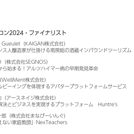
ジコン2024・ファイナリスト
pe Gueulet（KAIGAN株式会社）
ンス人醸造家が仕掛ける南房総の酒蔵インバウンドツーリズム
幸（株式会社SEGNOS）
から始まる！アルツハイマー病の早期発見革命
WellMent株式会社）
ルビーイングを体現するアバタープラットフォームサービス
力（アースネイジ株式会社）
解決とビジネスを実現するプラットフォーム Huntre's
一郎（株式会社まなびーいんぐ）
ない家庭教師」NexTeachers