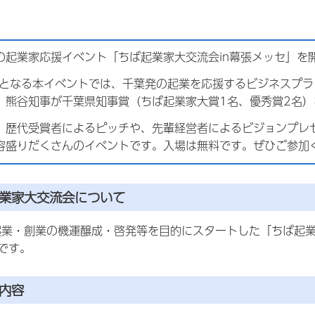
の起業家応援イベント「ちば起業家大交流会in幕張メッセ」を
目となる本イベントでは、千葉発の起業を応援するビジネスプラン
、熊谷知事が千葉県知事賞（ちば起業家大賞1名、優秀賞2名
、歴代受賞者によるピッチや、先輩経営者によるビジョンプレ
容盛りだくさんのイベントです。入場は無料です。ぜひご参加
起業家大交流会について
起業・創業の機運醸成・啓発等を目的にスタートした「ちば起
です。
内容