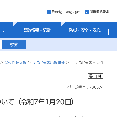
Foreign Languages
閲覧補助機能
くり
県政情報・統計
防災・安全・安心
>
県の創業支援
>
ちば起業家応援事業
> 「ちば起業家大交流
ページ番号：730374
いて（令和7年1月20日）