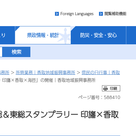
Foreign Languages
閲覧補助機能
くり
県政情報・統計
防災・安全・安心
事務所
>
所管業務｜香取地域振興事務所
>
県民の日行事｜香取
ー 印旛×香取×海匝」の開催｜香取地域振興事務所
ページ番号：588410
総＆東総スタンプラリー 印旛×香取