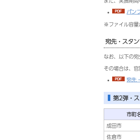
また、実施期間
パンフ
※ファイル容量
宛先・スタン
なお、以下の宛
その場合は、官
宛先・
第2弾・ス
市町
成田市
佐倉市