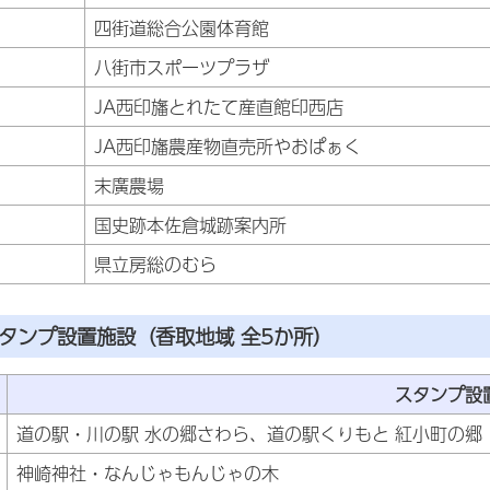
四街道総合公園体育館
八街市スポーツプラザ
JA西印旛とれたて産直館印西店
JA西印旛農産物直売所やおぱぁく
末廣農場
国史跡本佐倉城跡案内所
県立房総のむら
タンプ設置施設（香取地域 全5か所）
スタンプ設
道の駅・川の駅 水の郷さわら、道の駅くりもと 紅小町の郷
神崎神社・なんじゃもんじゃの木