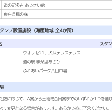
道の駅多古 あじさい館
東庄県民の森
タンプ設置施設（海匝地域 全4か所）
名
スタン
ウオッセ21、犬吠テラステラス
道の駅 季楽里あさひ
ふれあいパーク八日市場
品
た数に応じて、A賞から三地域合同賞までのいずれか1つを選
より変更となる場合があります。あらかじめご了承ください。