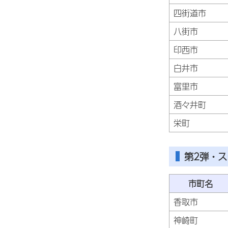
四街道市
八街市
印西市
白井市
富里市
酒々井町
栄町
第2弾・ス
市町名
香取市
神崎町