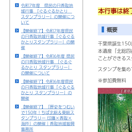
令和7年度 県民の日香取地
本行事は終
域行事 「ぐるぐるかとり
スタンプラリー」の開催につ
いて
概要
【開催終了】令和7年度県民
の日香取地域行事「ぐるぐる
かとりスタンプラリー」の開
千葉県誕生15
催
本遺産「北総四
【開催終了】令和6年度 県民
ことができるス
の日香取地域行事 「ぐるぐ
るかとり スタンプラリー」
スタンプを集め
の開催について
※参加費無料
【開催終了】令和6年度県民
の日香取地域行事「ぐるぐる
かとり スタンプラリー」の
開催
【開催終了】「歴史をつむい
で150年！ちば北総＆東総ス
タンプラリー 印旛×香取×
海匝」の開催｜香取地域振興
事務所