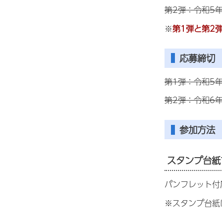
第2弾：令和5
※
第1弾と第2
応募締切
第1弾：令和5年
第2弾：令和6
参加方法
スタンプ台紙
パンフレット付
※スタンプ台紙