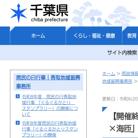
千葉県
ホーム
くらし・福祉・健康
教育
サイト内検索
ホーム
>
県政情
県民の日行事｜香取地域振興
地域振興事務所
>
事務所
令和8年度 県民の日香取地
更新日：令和6(20
域行事 「ぐるぐるかとり
スタンプラリー」の開催につ
【開催終
いて
令和8年度県民の日香取地域
×海匝
行事「ぐるぐるかとりスタン
プラリー」の開催