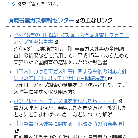
ージ
をご覧ください。
環境省毒ガス情報センター
の主なリンク
昭和48年の「旧軍毒ガス弾等の全国調査」フォロー
アップ調査報告書
昭和48年に実施された「旧軍毒ガス弾等の全国調
査」の結果などを活用して、平成15年にあらためて
実施した全国調査の結果をまとめた報告書
「国内における毒ガス弾等に関する今後の対応方針
について」(平成15年12月16日閣議決定)
フォローアップ調査の結果を受け決定された、毒ガ
ス弾等に関する取り組み方針
パンフレット「毒ガス弾を発見したら・・・」
毒ガス弾とは何か、発見したときや万が一被災した
ときにどうすればいいか、などについて解説
「旧軍毒ガス弾等に関する土地改変時の留意事項」
掘削等を伴う土地改変時において旧軍毒ガス弾等ら