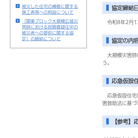
被災した住宅の補修に関する
協定締結
施工者等への相談について
「関東ブロック大規模広域災
令和8年2月1
害時における民間賃貸住宅の
被災者への提供に関する協
定」の締結について
協定の内
大規模災害時に
う。
応急仮設
応急仮設住宅は
害救助法に基づ
【参考】