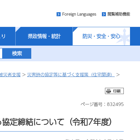
Foreign Languages
閲覧補助機能
くり
県政情報・統計
防災・安全・安心
被災者支援
>
災害時の協定等に基づく支援策（住宅関連）
>
ページ番号：832495
る協定締結について（令和7年度）