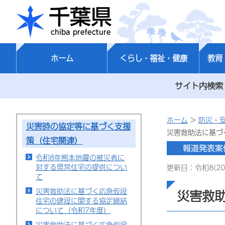
千葉県
ホーム
くらし・福祉・健康
教育
サイト内検索
ホーム
>
防災・
災害時の協定等に基づく支援
災害救助法に基づ
策（住宅関連）
令和8年熊本地震の被災者に
対する県営住宅の提供につい
更新日：令和8(20
て
災害救助法に基づく応急仮設
災害救
住宅の建設に関する協定締結
について（令和7年度）
災害救助法に基づく応急仮設