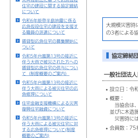
住宅の建設に関する協定締結
について
令和6年能登半島地震に係る
大規模災害時
応急仮設住宅の建設を支援す
る職員の派遣について
の3者による
賃貸型応急住宅の募集開始に
ついて
協定締結
令和5年台風第13号の接近に
伴う大雨で被災された方への
賃貸型応急住宅の供与につい
て（制度概要のご案内）
一般社団法人
令和5年台風第13号の接近に
伴う大雨による被災住宅の応
設立日：令和
急修理について
概要：
住宅金融支援機構による災害
当協会は、
復興住宅融資について
並びに木造
令和5年台風第13号の接近に
災害時には
伴う大雨による被災住宅に対
会員数：75
する応急修理について(制度
概要のご案内)