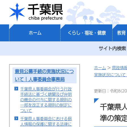
千葉県
ホーム
くらし・福祉・健康
教育
サイト内検索
ホーム
>
県政情
意見公募手続の実施状況につ
実施状況について
いて｜人事委員会事務局
千葉県人事委員会が行う行政
更新日：令和8(20
手続法に基づく聴聞及び弁明
の機会の付与に関する規則の
千葉県
一部を改正する規則の制定に
ついて
準の策
千葉県人事委員会における個
人情報の保護に関する法律に