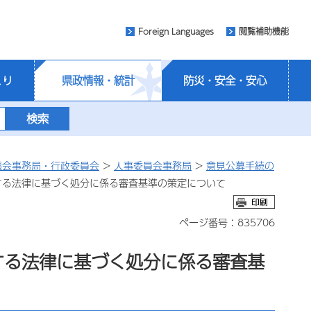
Foreign Languages
閲覧補助機能
くり
県政情報・統計
防災・安全・安心
議会事務局・行政委員会
>
人事委員会事務局
>
意見公募手続の
する法律に基づく処分に係る審査基準の策定について
ページ番号：835706
する法律に基づく処分に係る審査基