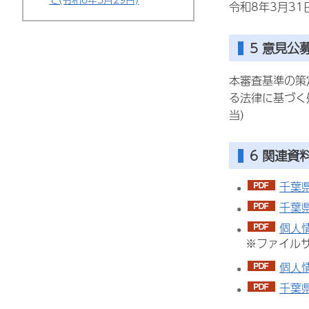
令和8年3月3
5 意見
本審査基準の策
る法律に基づく
当）
6 関連資
千葉
千葉
個人情
※ファイル
個人情
千葉