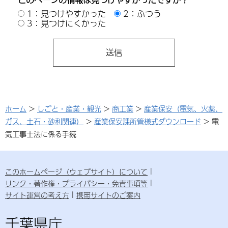
1：見つけやすかった
2：ふつう
3：見つけにくかった
ホーム
>
しごと・産業・観光
>
商工業
>
産業保安（電気、火薬、
ガス、土石・砂利関連）
>
産業保安課所管様式ダウンロード
> 電
気工事士法に係る手続
このホームページ（ウェブサイト）について
リンク・著作権・プライバシー・免責事項等
サイト運営の考え方
携帯サイトのご案内
千葉県庁