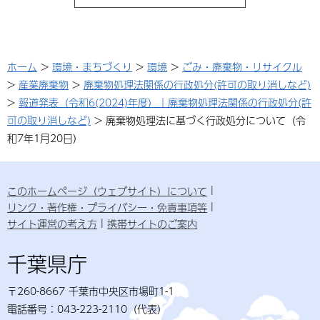
ホーム
>
環境・まちづくり
>
環境
>
ごみ・廃棄物・リサイクル
>
産業廃棄物
>
廃棄物処理法関係の行政処分(許可の取り消しなど)
>
報道発表（令和6(2024)年度）｜廃棄物処理法関係の行政処分(許
可の取り消しなど)
> 廃棄物処理法に基づく行政処分について（令
和7年1月20日）
このホームページ（ウェブサイト）について
リンク・著作権・プライバシー・免責事項等
サイト運営の考え方
携帯サイトのご案内
千葉県庁
〒260-8667 千葉市中央区市場町1-1
電話番号：043-223-2110（代表）