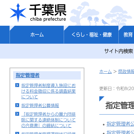
千葉県
ホーム
くらし・福祉・健康
教育
サイト内検索
ホーム
>
県政情
指定管理者
指定管理者制度導入施設にお
更新日：令和8(20
ける料金徴収に係る調査結果
について
指定管
指定管理者公募情報
「指定管理者からの暴力団排
除に関する連絡体制について
指定管理者公
の合意書」の締結について
指定管理者公