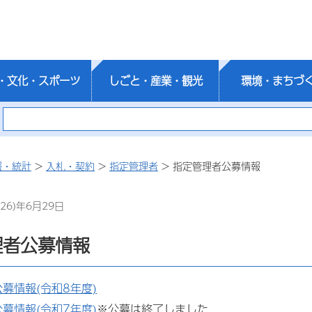
・文化・スポーツ
しごと・産業・観光
環境・まちづ
報・統計
>
入札・契約
>
指定管理者
> 指定管理者公募情報
26)年6月29日
理者公募情報
募情報(令和8年度)
募情報(令和7年度)
※公募は終了しました