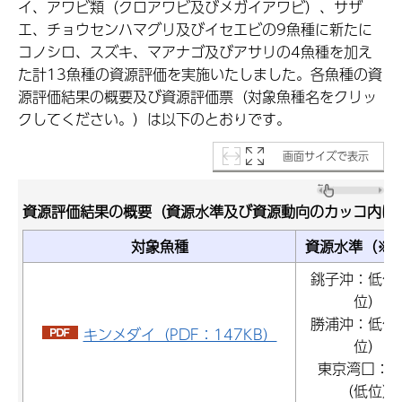
イ、アワビ類（クロアワビ及びメガイアワビ）、サザ
エ、チョウセンハマグリ及びイセエビの9魚種に新たに
コノシロ、スズキ、マアナゴ及びアサリの4魚種を加え
た計13魚種の資源評価を実施いたしました。各魚種の資
源評価結果の概要及び資源評価票（対象魚種名をクリッ
クしてください。）は以下のとおりです。
画面サイズで表示
資源評価結果の概要（資源水準及び資源動向のカッコ内は
対象魚種
資源水準（※
銚子沖：低位
位）
勝浦沖：低位
キンメダイ（PDF：147KB）
位）
東京湾口：
（低位）