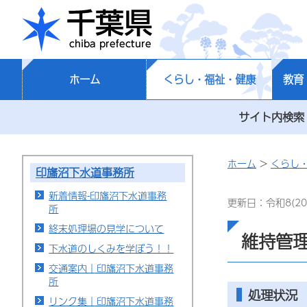
千葉県
ホーム
くらし・福祉・健康
教育
サイト内検索
ホーム
>
くらし
印旛沼下水道事務所
新着情報-印旛沼下水道事務
更新日：令和8(20
所
終末処理場の見学について
維持管
下水道のしくみを学ぼう！！
交通案内｜印旛沼下水道事務
所
処理状況
リンク集｜印旛沼下水道事務