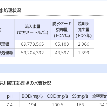
水処理状況
脱水ケーキ
焼却灰
流入水量
名
焼却量
発生量
(立方メートル/年)
(トン/年)
(トン/年)
処理場
89,773,565
65,183
2,066
末処理場
59,204,392
43,597
1,399
見川終末処理場の水質状況
pH
BOD(mg/l)
COD(mg/l)
SS(mg/l)
全窒素(m
7.4
194
100.6
168
34.