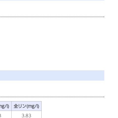
g/l)
全リン(mg/l)
3
3.83