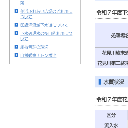
所
美浜ふれあい広場のご利用に
令和７年度下
ついて
印旛沼流域下水道について
下水処理水の多目的利用につ
処理場
いて
維持管理の現況
花見川終末
自然観察！トンボ池
花見川第二終
水質状況
令和７年度花
区分
流入水