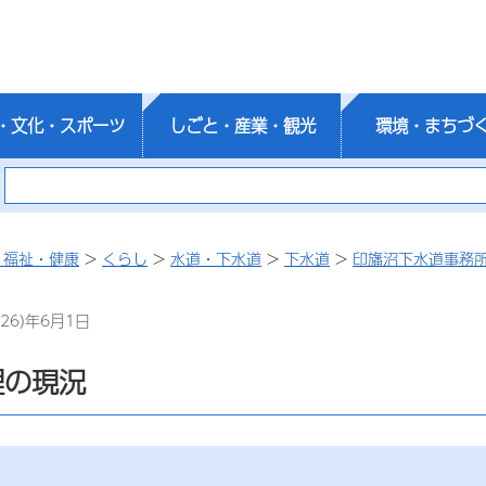
・文化・スポーツ
しごと・産業・観光
環境・まちづ
・福祉・健康
>
くらし
>
水道・下水道
>
下水道
>
印旛沼下水道事務
26)年6月1日
理の現況