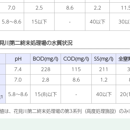
7.0
2.5
8.6
2.2
11.
5.8～8.6
15以下
-
40以下
30以
見川第二終末処理場の水質状況
pH
BOD(mg/l)
COD(mg/l)
SS(mg/l)
全窒素
7.4
228
115
211
3
7.0
2.8
8.6
1.2
5.8～8.6
15(8)以下
-
40以下
20(
1
の数値は、花見川第二終末処理場の第3系列（高度処理施設）のみ