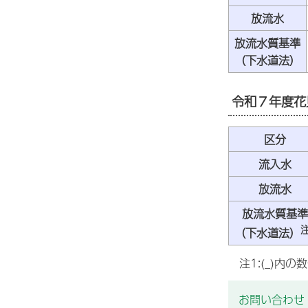
放流水
放流水質基準
（下水道法）
令和７年度花
区分
流入水
放流水
放流水質基準
注
（下水道法）
注1:(_)内
お問い合わせ