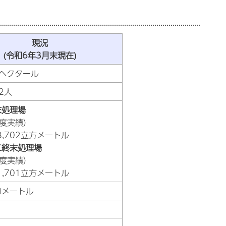
現況
(令和6年3月末現在)
.7ヘクタール
62人
末処理場
年度実績）
3,702立方メートル
二終末処理場
年度実績）
1,701立方メートル
キロメートル