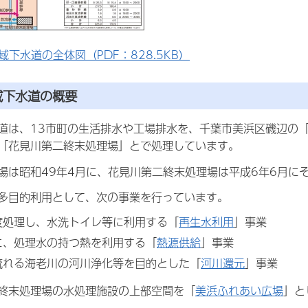
域下水道の全体図（PDF：828.5KB）
域下水道の概要
道は、13市町の生活排水や工場排水を、千葉市美浜区磯辺の
「花見川第二終末処理場」とで処理しています。
場は昭和49年4月に、花見川第二終末処理場は平成6年6月に
多目的利用として、次の事業を行っています。
度処理し、水洗トイレ等に利用する「
再生水利用
」事業
に、処理水の持つ熱を利用する「
熱源供給
」事業
流れる海老川の河川浄化等を目的とした「
河川還元
」事業
終末処理場の水処理施設の上部空間を「
美浜ふれあい広場
」と