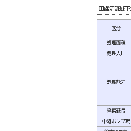
印旛沼流域下
区分
処理面積
処理人口
処理能力
管渠延長
中継ポンプ場