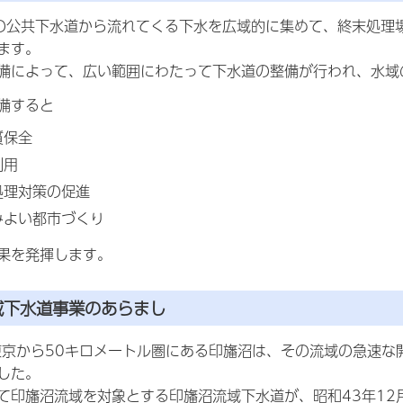
の公共下水道から流れてくる下水を広域的に集めて、終末処理
ます。
備によって、広い範囲にわたって下水道の整備が行われ、水域
備すると
質保全
利用
処理対策の促進
みよい都市づくり
果を発揮します。
域下水道事業のあらまし
東京から50キロメートル圏にある印旛沼は、その流域の急速
した。
て印旛沼流域を対象とする印旛沼流域下水道が、昭和43年12