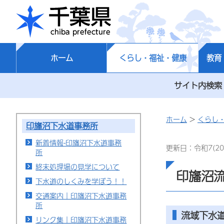
千葉県
ホーム
くらし・福祉・健康
教育
サイト内検索
ホーム
>
くらし
印旛沼下水道事務所
新着情報-印旛沼下水道事務
更新日：令和7(20
所
終末処理場の見学について
印旛沼
下水道のしくみを学ぼう！！
交通案内｜印旛沼下水道事務
所
流域下水
リンク集｜印旛沼下水道事務