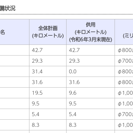
備状況
供用
全体計画
名
(キロメートル)
(キロメートル)
(ミ
(令和6年3月末現在)
42.7
42.7
φ800
29.3
29.3
φ700
31.4
0.0
φ800
31.6
31.6
φ800
19.5
9.6
φ1,0
9.5
9.5
φ1,0
5.4
5.4
φ700
8.3
8.3
φ1,0