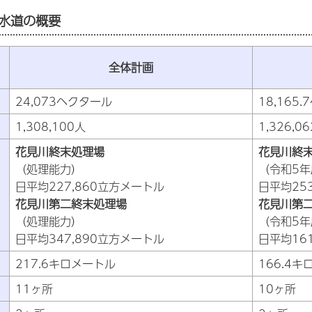
水道の概要
全体計画
24,073ヘクタール
18,165
1,308,100人
1,326,0
花見川終末処理場
花見川終
（処理能力）
（令和5
日平均227,860立方メートル
日平均25
花見川第二終末処理場
花見川第
（処理能力）
（令和5
日平均347,890立方メートル
日平均16
217.6キロメートル
166.4
11ヶ所
10ヶ所