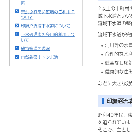
所
2以上の市町村
美浜ふれあい広場のご利用に
域下水道といい
ついて
流域下水道の整
印旛沼流域下水道について
流域下水道が完
下水処理水の多目的利用につ
いて
河川等の水
維持管理の現況
合理的な水
自然観察！トンボ池
健全なし尿
健康的な住
などに大きな効
印旛沼流
昭和40年代、
を迫られていま
そこで、主とし