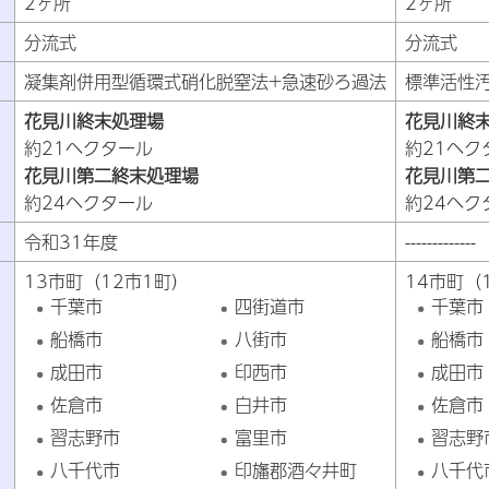
2ヶ所
2ヶ所
分流式
分流式
凝集剤併用型循環式硝化脱窒法+急速砂ろ過法
標準活性
花見川終末処理場
花見川終
約21ヘクタール
約21ヘク
花見川第二終末処理場
花見川第
約24ヘクタール
約24ヘク
令和31年度
-------------
13市町（12市1町）
14
千葉市
四街道市
千葉市
船橋市
八街市
船橋市
成田市
印西市
成田市
佐倉市
白井市
佐倉市
習志野市
富里市
習志野
八千代市
印旛郡酒々井町
八千代