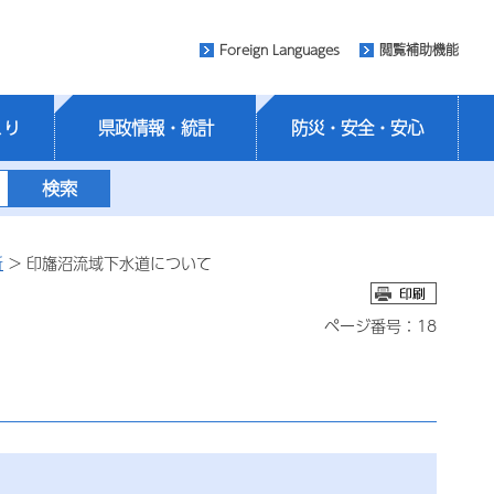
Foreign Languages
閲覧補助機能
くり
県政情報・統計
防災・安全・安心
所
> 印旛沼流域下水道について
ページ番号：18