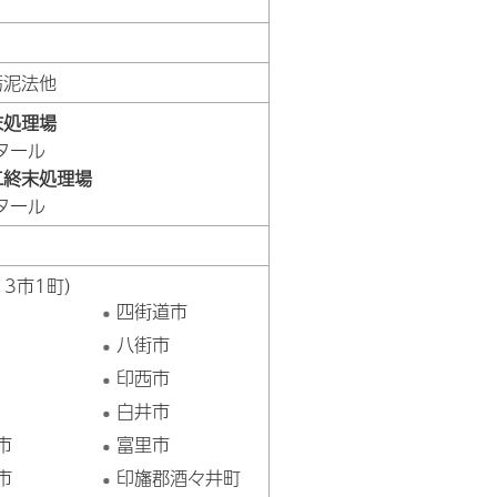
汚泥法他
末処理場
タール
二終末処理場
タール
市町（13市1町）
四街道市
八街市
印西市
白井市
市
富里市
市
印旛郡酒々井町