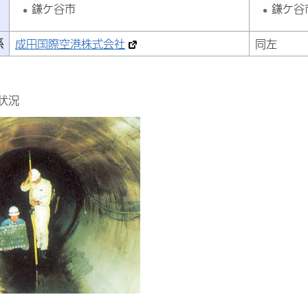
鎌ケ谷市
鎌ケ谷
係
成田国際空港株式会社
同左
状況