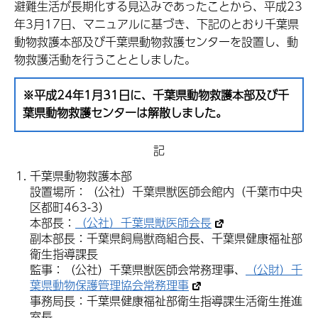
避難生活が長期化する見込みであったことから、平成23
年3月17日、マニュアルに基づき、下記のとおり千葉県
動物救護本部及び千葉県動物救護センターを設置し、動
物救護活動を行うこととしました。
※平成24年1月31日に、千葉県動物救護本部及び千
葉県動物救護センターは解散しました。
記
千葉県動物救護本部
設置場所：（公社）千葉県獣医師会館内（千葉市中央
区都町463-3）
本部長：
（公社）千葉県獣医師会長
副本部長：千葉県飼鳥獣商組合長、千葉県健康福祉部
衛生指導課長
監事：（公社）千葉県獣医師会常務理事、
（公財）千
葉県動物保護管理協会常務理事
事務局長：千葉県健康福祉部衛生指導課生活衛生推進
室長