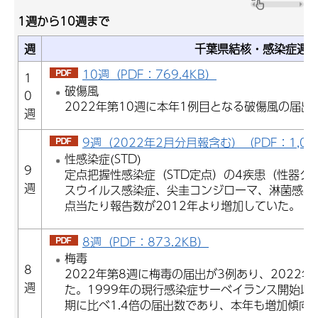
1週から10週まで
週
千葉県結核・感染症週
10週（PDF：769.4KB）
1
破傷風
0
2022年第10週に本年1例目となる破傷風の届出
週
9週（2022年2月分月報含む）（PDF：1,055
性感染症(STD)
9
定点把握性感染症（STD定点）の4疾患（性器ク
週
スウイルス感染症、尖圭コンジローマ、淋菌感染症
点当たり報告数が2012年より増加していた。
8週（PDF：873.2KB）
梅毒
8
2022年第8週に梅毒の届出が3例あり、2022
週
た。1999年の現行感染症サーベイランス開始以
期に比べ1.4倍の届出数であり、本年も増加傾向