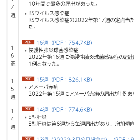
10年間で最多の届出があった。
7
RSウイルス感染症
週
RSウイルス感染症の2022年第17週の定点当たり報
た。
16週（PDF：754.7KB）
1
侵襲性肺炎球菌感染症
6
2022年第16週に侵襲性肺炎球菌感染症の届出が
週
1例となった。
15週（PDF：826.1KB）
1
アメーバ赤痢
5
2022年第15週にアメーバ赤痢の届出が1例あり
週
14週（PDF：774.6KB）
1
E型肝炎
4
E型肝炎は第8週から毎週届出があり、増加傾向
週
13週（2022年3月分月報含む）（PDF：975