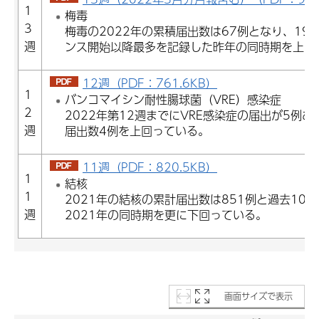
1
梅毒
3
梅毒の2022年の累積届出数は67例となり、19
週
ンス開始以降最多を記録した昨年の同時期を上回
12週（PDF：761.6KB）
1
バンコマイシン耐性腸球菌（VRE）感染症
2
2022年第12週までにVRE感染症の届出が5例あ
週
届出数4例を上回っている。
11週（PDF：820.5KB）
1
結核
1
2021年の結核の累計届出数は851例と過去10
週
2021年の同時期を更に下回っている。
画面サイズで表示