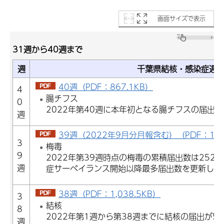
画面サイズで表示
31週から40週まで
週
千葉県結核・感染症週
40週（PDF：867.1KB）
4
腸チフス
0
2022年第40週に本年初となる腸チフスの届出
週
39週（2022年9月分月報含む）（PDF：1,30
3
梅毒
9
2022年第39週時点の梅毒の累積届出数は252
週
症サーベイランス開始以降最多届出数を更新した
38週（PDF：1,038.5KB）
3
結核
8
2022年第1週から第38週までに結核の届出が5
週