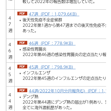
較して2022年の報告数は増加していた。
47週（PDF：1,079.6KB）
4
後天性免疫不全症候群
7
2022年第1週から第47週までの後天性免疫不全
週
あった。
46週（PDF：778.9KB）
4
感染性胃腸炎
6
2022年第46週の感染性胃腸炎の定点当たり報告数
週
45週（PDF：798.9KB）
4
インフルエンザ
5
2022年第45週のインフルエンザの定点当たり報告
週
44週(2022年10月分月報含む)（PDF：1,17
4
デング熱
4
2022年第44週にデング熱の届出が1例あり、累
週
全てに海外渡航歴があった。