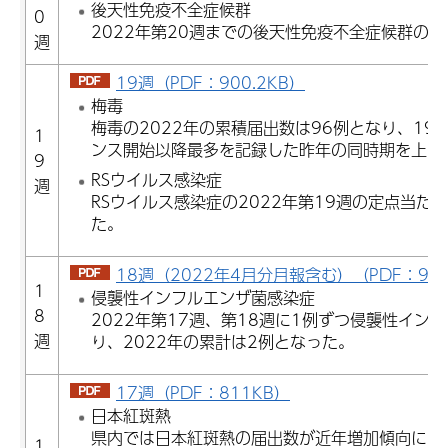
後天性免疫不全症候群
0
2022年第20週までの後天性免疫不全症候群の
週
19週（PDF：900.2KB）
梅毒
梅毒の2022年の累積届出数は96例となり、19
1
ンス開始以降最多を記録した昨年の同時期を上回
9
RSウイルス感染症
週
RSウイルス感染症の2022年第19週の定点当たり報
た。
18週（2022年4月分月報含む）（PDF：901
1
侵襲性インフルエンザ菌感染症
8
2022年第17週、第18週に1例ずつ侵襲性イン
週
り、2022年の累計は2例となった。
17週（PDF：811KB）
日本紅斑熱
県内では日本紅斑熱の届出数が近年増加傾向にあり
1