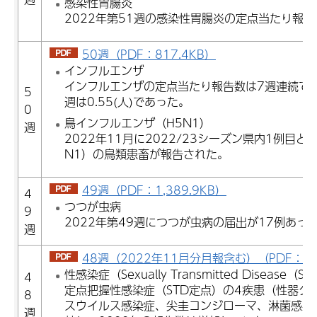
感染性胃腸炎
2022年第51週の感染性胃腸炎の定点当たり報告数
50週（PDF：817.4KB）
インフルエンザ
インフルエンザの定点当たり報告数は7週連続で増
5
週は0.55(人)であった。
0
鳥インフルエンザ（H5N1）
週
2022年11月に2022/23シーズン県内1例目
N1）の鳥類患畜が報告された。
49週（PDF：1,389.9KB）
4
つつが虫病
9
2022年第49週につつが虫病の届出が17例あっ
週
48週（2022年11月分月報含む）（PDF：1,2
性感染症（Sexually Transmitted Disease（S
4
定点把握性感染症（STD定点）の4疾患（性器ク
8
スウイルス感染症、尖圭コンジローマ、淋菌感染症
週