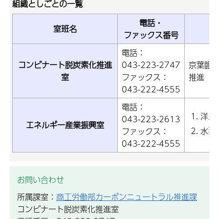
組織としごとの一覧
電話・
室班名
ファックス番号
電話：
コンビナート脱炭素化推進
043-223-2747
京葉臨
室
ファックス：
推進
043-222-4555
電話：
洋上
043-223-2613
エネルギー産業振興室
水素
ファックス：
043-222-4555
お問い合わせ
所属課室：
商工労働部カーボンニュートラル推進課
コンビナート脱炭素化推進室