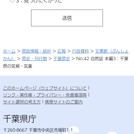
3：見つけにくかった
ホーム
>
県政情報・統計
>
広報
>
行政資料
>
文書館（ぶんしょ
かん）
>
県史・刊行物
>
千葉県史
> No.42 自然誌 本編3：千葉
県の気候・気象
このホームページ（ウェブサイト）について
リンク・著作権・プライバシー・免責事項等
サイト運営の考え方
携帯サイトのご案内
千葉県庁
〒260-8667 千葉市中央区市場町1-1