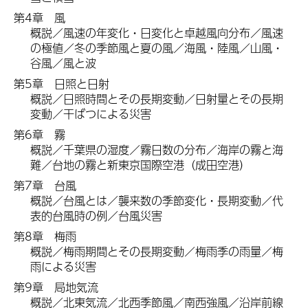
第4章
風
概説／風速の年変化・日変化と卓越風向分布／風速
の極値／冬の季節風と夏の風／海風・陸風／山風・
谷風／風と波
第5章
日
照と日射
概説／日照時間とその長期変動／日射量とその長期
変動／干ばつによる災害
第6章
霧
概説／千葉県の湿度／霧日数の分布／海岸の霧と海
難／台地の霧と新東京国際空港（成田空港）
第7章
台
風
概説／台風とは／襲来数の季節変化・長期変動／代
表的台風時の例／台風災害
第8章
梅
雨
概説／梅雨期間とその長期変動／梅雨季の雨量／梅
雨による災害
第9章
局
地気流
概説／北東気流／北西季節風／南西強風／沿岸前線