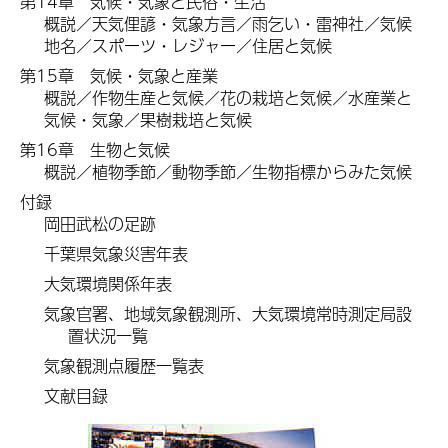
第14章
気候
・気象と民俗・生活
概説／天気俚諺・気象方言／雨乞い・雷神社／気候
地名／スポーツ・レジャー／住居と気候
第15章
気候
・気象と産業
概説／作物生産と気候／花の栽培と気候／水産業と
気候・気象／果樹栽培と気候
第16章
生物
と気候
概説／植物季節／動物季節／生物指標からみた気候
付録
岡田武松の足跡
千葉県気象災害年表
大気環境関係年表
気象官署、地域気象観測所、大気環境常時測定局設
置状況一覧
気象観測点履歴一覧表
文献目録