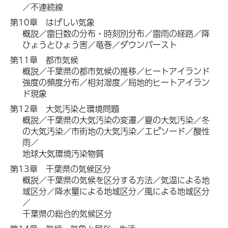
／不連続線
第10章
は
げしい気象
概説／雷日数の分布・時刻別分布／雷雨の経路／降
ひょうとひょう害／竜巻／ダウンバースト
第11章
都
市気候
概説／千葉県の都市気候の推移／ヒートアイランド
強度の頻度分布／相対湿度／局地的ヒートアイラン
ド現象
第12章
大
気汚染と環境問題
概説／千葉県の大気汚染の変遷／夏の大気汚染／冬
の大気汚染／市街地の大気汚染／エピソード／酸性
雨／
地球大気環境汚染物質
第13章
千葉
県の気候区分
概説／千葉県の気候を区分する方法／気温による地
域区分／降水量による地域区分／風による地域区分
／
千葉県の総合的気候区分