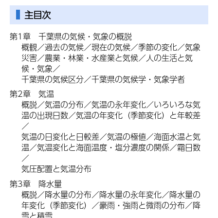
主目次
第1章
千
葉県の気候・気象の概説
概観／過去の気候／現在の気候／季節の変化／気象
災害／農業・林業・水産業と気候／人の生活と気
候・気象／
千葉県の気候区分／千葉県の気候学・気象学者
第2章
気
温
概説／気温の分布／気温の永年変化／いろいろな気
温の出現日数／気温の年変化（季節変化）と年較差
／
気温の日変化と日較差／気温の極値／海面水温と気
温／気温変化と海面温度・塩分濃度の関係／霜日数
／
気圧配置と気温分布
第3章
降
水量
概説／降水量の分布／降水量の永年変化／降水量の
年変化（季節変化）／豪雨・強雨と微雨の分布／降
雪と積雪