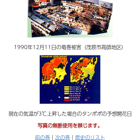
1990年12月11日の竜巻被害（茂原市高師地区）
現在の気温が3℃上昇した場合のタンポポの予想開花日
写真の無断使用を禁じます。
前の巻
｜
次の巻
｜
県史のリスト