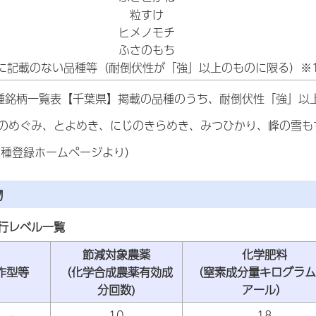
粒すけ
ヒメノモチ
ふさのもち
に記載のない品種等（耐倒伏性が「強」以上のものに限る）※
種銘柄一覧表【千葉県】掲載の品種のうち、耐倒伏性「強」以
のめぐみ、とよめき、にじのきらめき、みつひかり、峰の雪もち
品種登録ホームページより）
物
行レベル一覧
節減対象農薬
化学肥料
作型等
（化学合成農薬有効成
（窒素成分量キログラム
分回数)
アール）
-
10
18