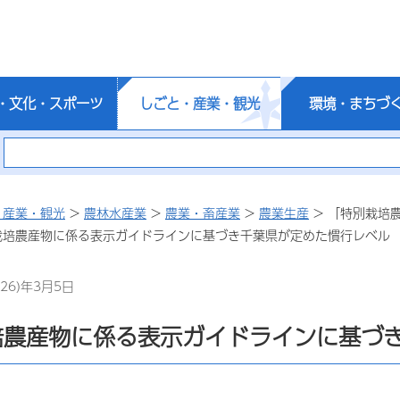
・文化・スポーツ
しごと・産業・観光
環境・まちづ
・産業・観光
>
農林水産業
>
農業・畜産業
>
農業生産
> 「特別栽培
栽培農産物に係る表示ガイドラインに基づき千葉県が定めた慣行レベル
26)年3月5日
培農産物に係る表示ガイドラインに基づ