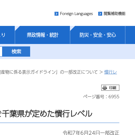
Foreign Languages
閲覧補助機能
くり
県政情報・統計
防災・安全・安心
農産物に係る表示ガイドライン」の一部改正について >
慣行レ
ページ番号：6955
き千葉県が定めた慣行レベル
令和7年6月24日一部改正