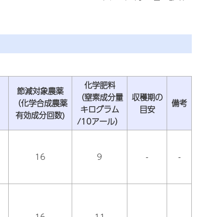
化学肥料
節減対象農薬
（窒素成分量
収穫期の
（化学合成農薬
備考
キログラム
目安
有効成分回数)
/10アール）
16
9
-
-
16
11
-
-