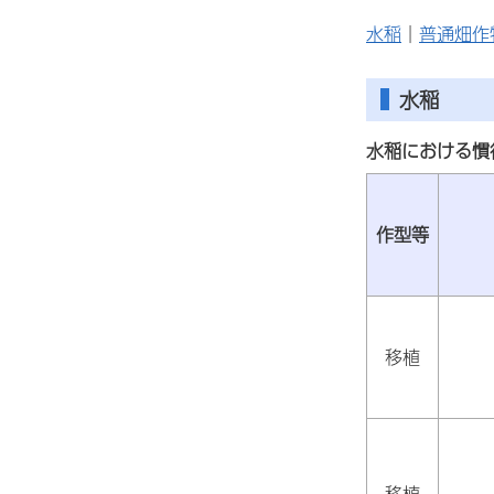
水稲
｜
普通畑作
水稲
水稲における慣
作型等
移植
移植