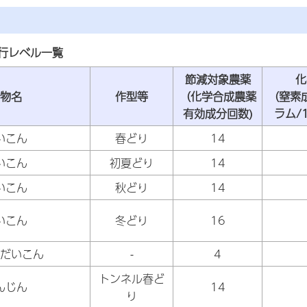
行レベル一覧
節減対象農薬
化
物名
作型等
（化学合成農薬
（窒素
有効成分回数)
ラム/
いこん
春どり
14
いこん
初夏どり
14
いこん
秋どり
14
いこん
冬どり
16
だいこん
-
4
トンネル春ど
んじん
14
り