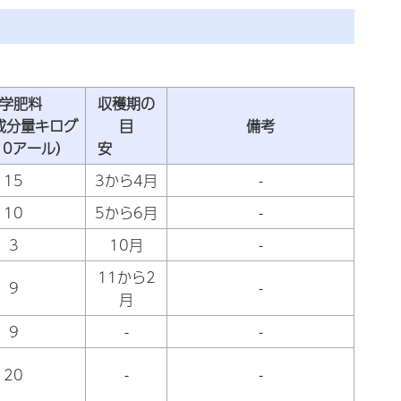
学肥料
収穫期の
成分量キログ
目
備考
10アール）
安
15
3から4月
-
10
5から6月
-
3
10月
-
11から2
9
-
月
9
-
-
20
-
-