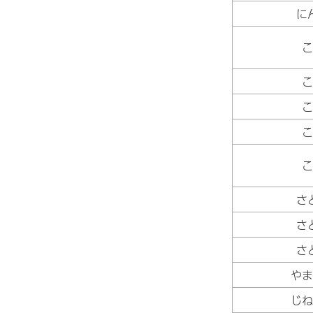
に
こ
こ
こ
こ
こ
さ
さ
さ
やま
じね