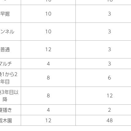
早掘
10
3
トンネル
10
3
普通
12
3
マルチ
4
3
換1から2
8
6
年目
換3年目以
8
12
降
夏播き
4
2
成木園
12
48