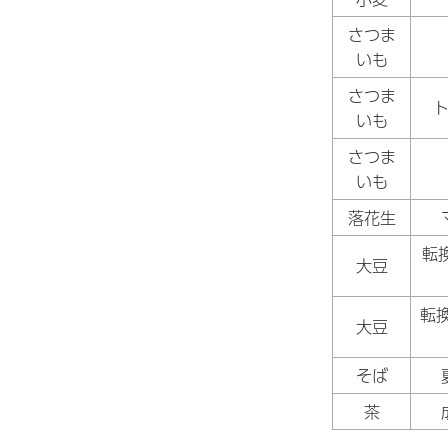
さつま
いも
さつま
いも
さつま
いも
落花生
転
大豆
転
大豆
そば
茶