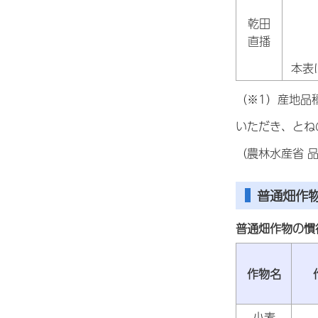
乾田
直播
本表
（※1）産地品
いただき、とね
（農林水産省 
普通畑作
普通畑作物の慣
作物名
小麦