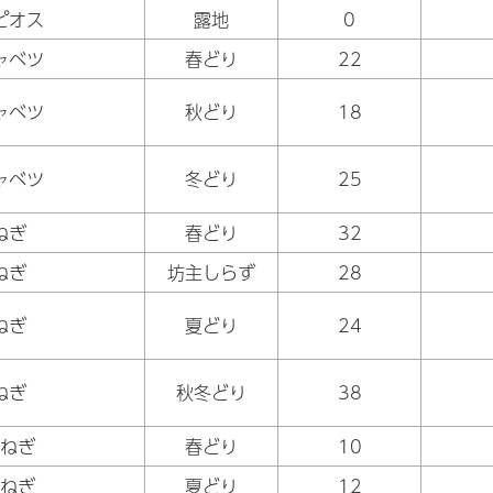
ピオス
露地
0
ャベツ
春どり
22
ャベツ
秋どり
18
ャベツ
冬どり
25
ねぎ
春どり
32
ねぎ
坊主しらず
28
ねぎ
夏どり
24
ねぎ
秋冬どり
38
ねぎ
春どり
10
ねぎ
夏どり
12