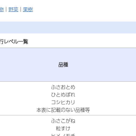
物
｜
野菜
｜
果樹
行レベル一覧
品種
ふさおとめ
ひとめぼれ
コシヒカリ
本表に記載のない品種等
ふさこがね
粒すけ
ヒメノモチ