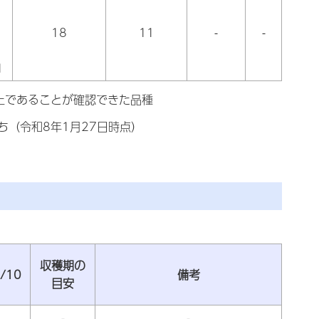
18
11
-
-
1
上であることが確認できた品種
（令和8年1月27日時点）
収穫期の
/10
備考
目安
-
-