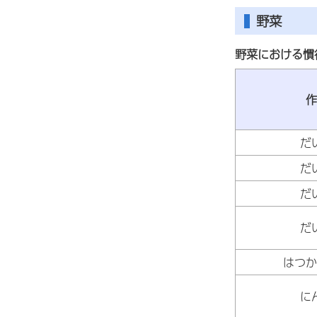
野菜
野菜における慣
作
だ
だ
だ
だ
はつか
に