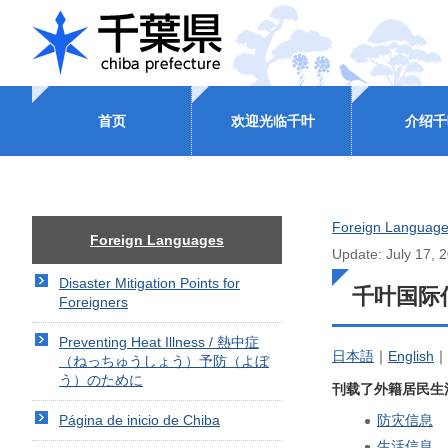
CHIBA
首页
欢迎光临千叶
介绍千
Foreign Languag
Foreign Languages
Update: July 17, 
Disaster Mitigation Points for
千叶国际
Foreigners
Preventing Heat Illness / 熱中症
日本語
｜
English
｜
（ねっちゅうしょう）予防（よぼ
う）のために
刊载了外籍居民生
防灾信息
Página de inicio de Chiba
生活信息