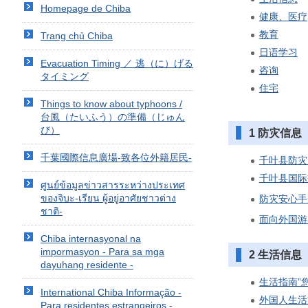
Homepage de Chiba
健康、医疗
教育
Trang chủ Chiba
日语学习
Evacuation Timing ／ 逃（に）げる
咨询
タイミング
住宅
Things to know about typhoons /
台風（たいふう）の準備（じゅん
び）
1 防灾信息
千葉國際信息廣場-致各位外籍居民-
千叶县防灾
千叶县国际
ศูนย์ข้อมูลข่าวสารระหว่างประเทศ
ของจิบะ-เรียน ผู้อยู่อาศัยชาวต่าง
防灾安心手
ชาติ-
面向外国游客
Chiba internasyonal na
impormasyon - Para sa mga
2 生活信息
dayuhang residente -
生活指南”
International Chiba Informação -
外国人生活
Para residentes estrangeiros -