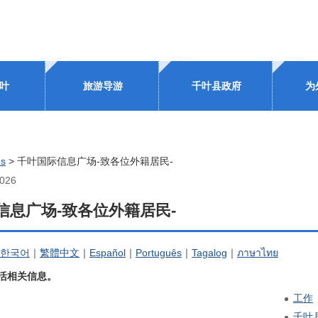
叶
旅游导游
千叶县政府
为
es
> 千叶国际信息广场-致各位外籍居民-
2026
信息广场-致各位外籍居民-
한국어
｜
繁體中文
｜
Español
｜
Português
｜
Tagalog
｜
ภาษาไทย
活相关信息。
工作
千叶