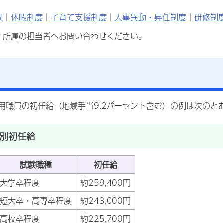
間
｜
休暇制度
｜
子育て支援制度
｜
人事異動・昇任制度
｜
研修制
、所属の担当者へお問い合わせください。
採用職員の初任給（地域手当9.2パーセント含む）の例は次のと
別初任給
試験職種
初任給
大学卒程度
約259,400円
短大卒・高専卒程度
約243,000円
高校卒程度
約225,700円