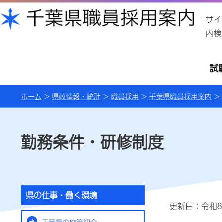
サイ
内検
試
ホーム
>
県政情報・統計
>
職員採用
>
千葉県職員採用案内
>
勤務条件・研修制度
県の仕事・働く環境
更新日：令和8(