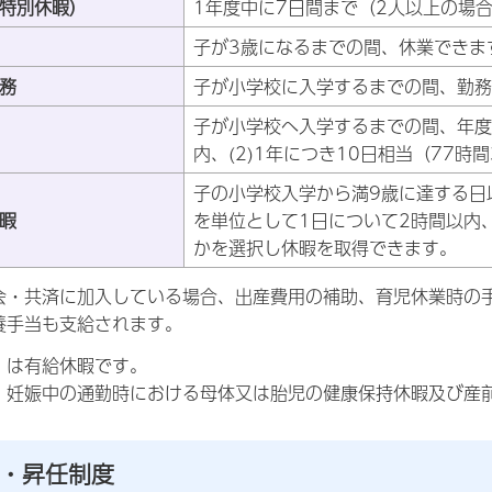
特別休暇）
1年度中に7日間まで（2人以上の場
子が3歳になるまでの間、休業できま
務
子が小学校に入学するまでの間、勤務
子が小学校へ入学するまでの間、年度ご
内、(2)1年につき10日相当（77
子の小学校入学から満9歳に達する日以
暇
を単位として1日について2時間以内、
かを選択し休暇を取得できます。
会・共済に加入している場合、出産費用の補助、育児休業時の
養手当も支給されます。
」は有給休暇です。
、妊娠中の通勤時における母体又は胎児の健康保持休暇及び産
・昇任制度