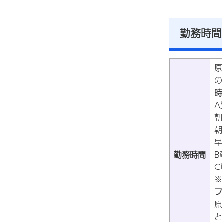
勤務時間
原
の
時
A
朝
朝
早
勤務時間
B
C
※
フ
原
と