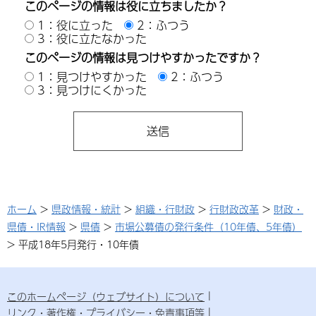
このページの情報は役に立ちましたか？
1：役に立った
2：ふつう
3：役に立たなかった
このページの情報は見つけやすかったですか？
1：見つけやすかった
2：ふつう
3：見つけにくかった
ホーム
>
県政情報・統計
>
組織・行財政
>
行財政改革
>
財政・
県債・IR情報
>
県債
>
市場公募債の発行条件（10年債、5年債）
> 平成18年5月発行・10年債
このホームページ（ウェブサイト）について
リンク・著作権・プライバシー・免責事項等