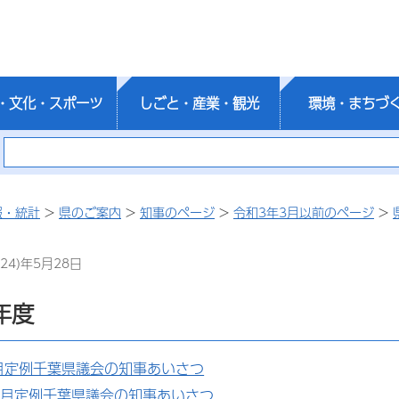
・文化・スポーツ
しごと・産業・観光
環境・まちづ
報・統計
>
県のご案内
>
知事のページ
>
令和3年3月以前のページ
>
24)年5月28日
年度
月定例千葉県議会の知事あいさつ
2月定例千葉県議会の知事あいさつ