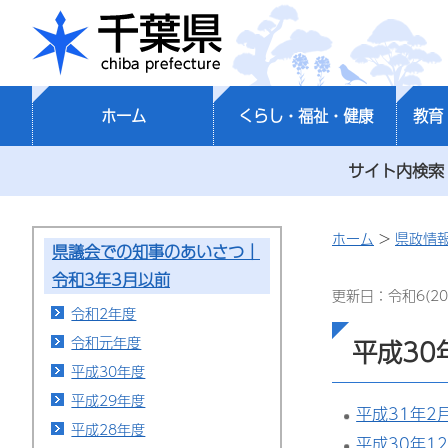
千葉県
ホーム
くらし・福祉・健康
教育
サイト内検索
ホーム
>
県政情
県議会での知事のあいさつ｜
令和3年3月以前
更新日：令和6(20
令和2年度
令和元年度
平成30
平成30年度
平成29年度
平成31年2
平成28年度
平成30年1