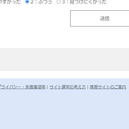
やすかった
2：ふつう
3：見つけにくかった
プライバシー・免責事項等
サイト運営の考え方
携帯サイトのご案内