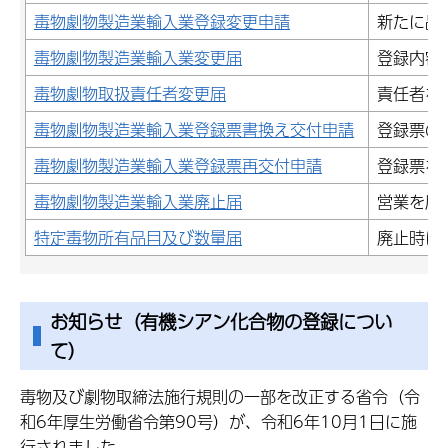
毒物劇物製造業輸入業登録変更申請
新たに品
毒物劇物製造業輸入業変更届
登録内容
毒物劇物取扱責任者変更届
責任者を
毒物劇物製造業輸入業登録票書換え交付申請
登録票の
毒物劇物製造業輸入業登録票再交付申請
登録票を
毒物劇物製造業輸入業廃止届
営業を廃
特定毒物所有品目及び数量届
廃止時に
お知らせ（有機シアン化合物の登録につい
て）
毒物及び劇物取締法施行規則の一部を改正する省令（令
和6年厚生労働省令第90号）が、令和6年10月1日に施
行されました。