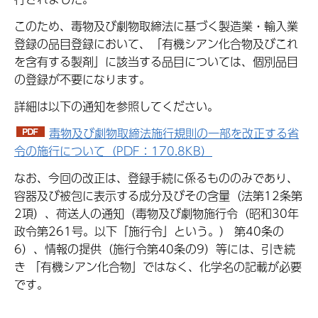
このため、毒物及び劇物取締法に基づく製造業・輸入業
登録の品目登録において、「有機シアン化合物及びこれ
を含有する製剤」に該当する品目については、個別品目
の登録が不要になります。
詳細は以下の通知を参照してください。
毒物及び劇物取締法施行規則の一部を改正する省
令の施行について（PDF：170.8KB）
なお、今回の改正は、登録手続に係るもののみであり、
容器及び被包に表示する成分及びその含量（法第12条第
2項）、荷送人の通知（毒物及び劇物施行令（昭和30年
政令第261号。以下「施行令」という。） 第40条の
6）、情報の提供（施行令第40条の9）等には、引き続
き 「有機シアン化合物」ではなく、化学名の記載が必要
です。