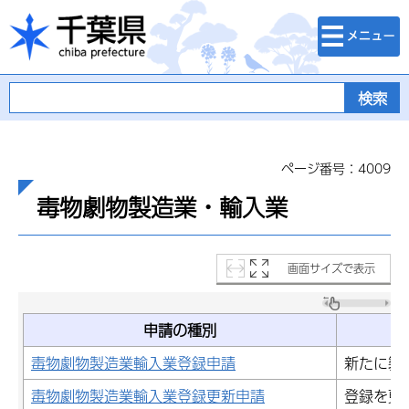
検索・メニュ
千葉県
ー
ページ番号：4009
毒物劇物製造業・輸入業
画面サイズで表示
申請の種別
毒物劇物製造業輸入業登録申請
新たに製
毒物劇物製造業輸入業登録更新申請
登録を更