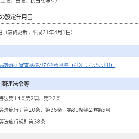
（土曜、日曜、祝日を除く）
の設定年月日
日（最終更新：平成21年4月1日）
局等許可審査基準及び指導基準（PDF：455.5KB）
・関連法令等
等法第14条第2項、第22条
等法施行令第20条、第36条、第80条第2項第5号
等法施行規則第38条