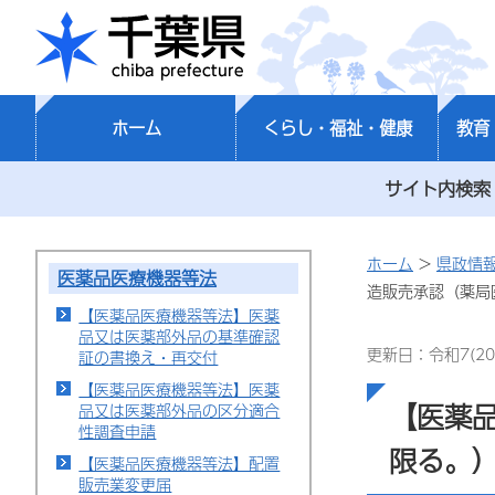
千葉県
ホーム
くらし・福祉・健康
教育
サイト内検索
ホーム
>
県政情
医薬品医療機器等法
造販売承認（薬局
【医薬品医療機器等法】医薬
品又は医薬部外品の基準確認
更新日：令和7(20
証の書換え・再交付
【医薬品医療機器等法】医薬
【医薬
品又は医薬部外品の区分適合
性調査申請
限る。
【医薬品医療機器等法】配置
販売業変更届