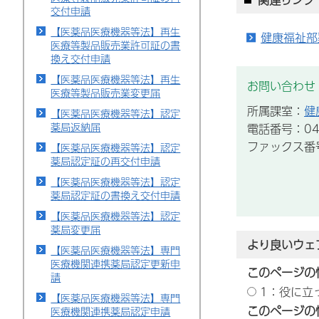
交付申請
【医薬品医療機器等法】再生
健康福祉部
医療等製品販売業許可証の書
換え交付申請
【医薬品医療機器等法】再生
お問い合わせ
医療等製品販売業変更届
所属課室：
健
【医薬品医療機器等法】認定
薬局返納届
電話番号：043
ファックス番号：
【医薬品医療機器等法】認定
薬局認定証の再交付申請
【医薬品医療機器等法】認定
薬局認定証の書換え交付申請
【医薬品医療機器等法】認定
薬局変更届
より良いウェ
【医薬品医療機器等法】専門
医療機関連携薬局認定更新申
このページの
請
1：役に立
【医薬品医療機器等法】専門
このページの
医療機関連携薬局認定申請