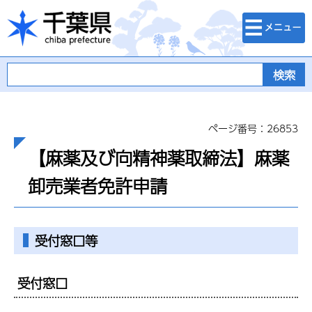
検索・メニュ
千葉県
ー
ページ番号：26853
【麻薬及び向精神薬取締法】麻薬
卸売業者免許申請
受付窓口等
受付窓口