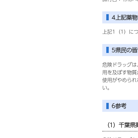
4上記薬
上記1（1）に
5県民の
危険ドラッグは
用を及ぼす物質
使用がやめられ
い。
6参考
（1）千葉県