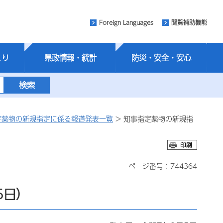
Foreign Languages
閲覧補助機能
くり
県政情報・統計
防災・安全・安心
定薬物の新規指定に係る報道発表一覧
> 知事指定薬物の新規指
ページ番号：744364
5日）