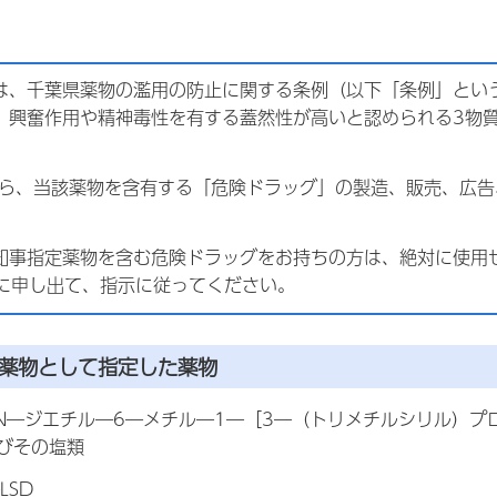
は、千葉県薬物の濫用の防止に関する条例（以下「条例」とい
、興奮作用や精神毒性を有する蓋然性が高いと認められる3物
から、当該薬物を含有する「危険ドラッグ」の製造、販売、広
知事指定薬物を含む危険ドラッグをお持ちの方は、絶対に使用せず
0）に申し出て、指示に従ってください。
定薬物として指定した薬物
N,N―ジエチル―6―メチル―1―［3―（トリメチルシリル）
びその塩類
LSD