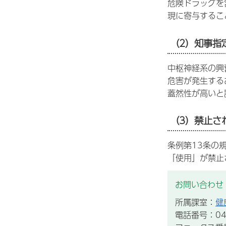
危険ドラッグを
現に寄与するこ
（2）知事指
中枢神経系の興
危害が発生する
蓋然性が高いと
（3）禁止さ
条例第13条の
「使用」が禁止
お問い合わせ
所属課室：
健
電話番号：043