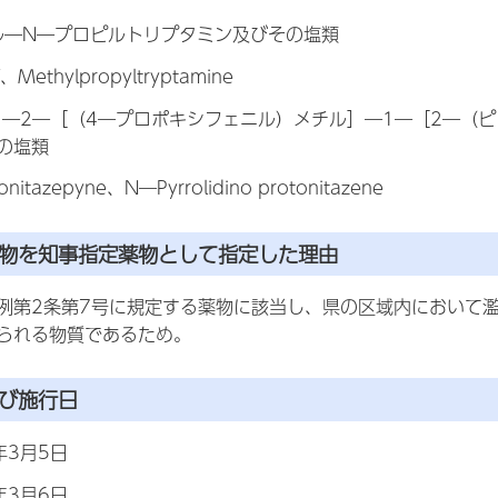
ル―N―プロピルトリプタミン及びその塩類
thylpropyltryptamine
ロ―2―［（4―プロポキシフェニル）メチル］―1―［2―（ピ
の塩類
tazepyne、N―Pyrrolidino protonitazene
薬物を知事指定薬物として指定した理由
例第2条第7号に規定する薬物に該当し、県の区域内において
られる物質であるため。
及び施行日
年3月5日
年3月6日