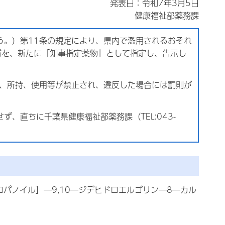
発表日：令和7年3月5日
健康福祉部薬務課
う。）第11条の規定により、県内で濫用されるおそれ
質を、新たに「知事指定薬物」として指定し、告示し
告、所持、使用等が禁止され、違反した場合には罰則が
、直ちに千葉県健康福祉部薬務課（TEL:043-
プロパノイル］―9,10―ジデヒドロエルゴリン―8―カル