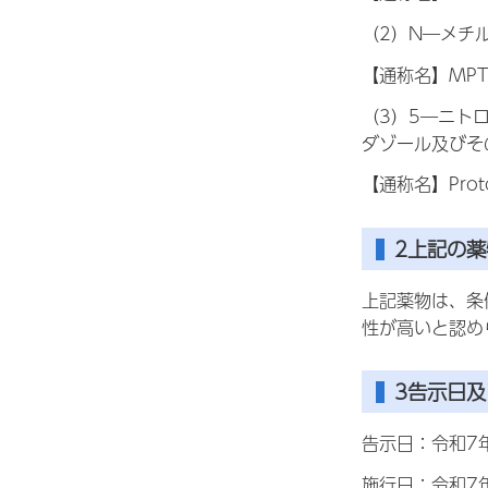
（2）N―メチ
【通称名】MPT、Me
（3）5―ニト
ダゾール及びそ
【通称名】Protoni
2上記の
上記薬物は、条
性が高いと認め
3告示日
告示日：令和7
施行日：令和7