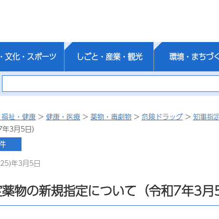
・文化・スポーツ
しごと・産業・観光
環境・まちづ
・福祉・健康
>
健康・医療
>
薬物・毒劇物
>
危険ドラッグ
>
知事指
7年3月5日）
25)年3月5日
定薬物の新規指定について（令和7年3月