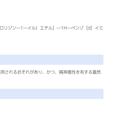
ロリジン―1―イル）エチル］―1H―ベンゾ［d］イミ
濫用されるおそれがあり、かつ、精神毒性を有する蓋然