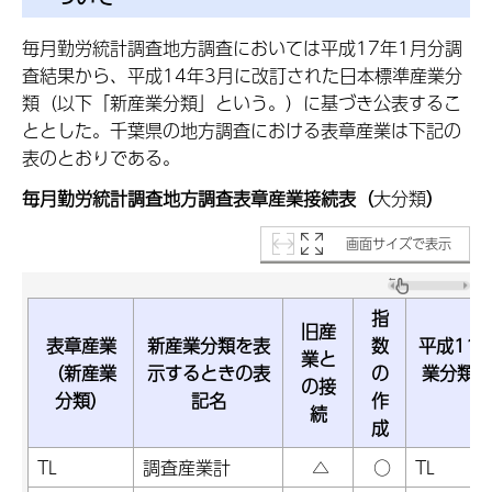
毎月勤労統計調査地方調査においては平成17年1月分調
査結果から、平成14年3月に改訂された日本標準産業分
類（以下「新産業分類」という。）に基づき公表するこ
ととした。千葉県の地方調査における表章産業は下記の
表のとおりである。
毎月勤労統計調査地方調査表章産業接続表（
大分類
）
画面サイズで表示
指
旧産
表章産業
新産業分類を表
数
平成11
業と
（新産業
示するときの表
の
業分類（
の接
分類）
記名
作
類
続
成
TL
調査産業計
△
○
TL