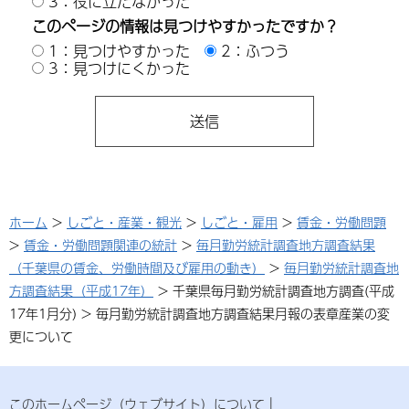
3：役に立たなかった
このページの情報は見つけやすかったですか？
1：見つけやすかった
2：ふつう
3：見つけにくかった
ホーム
>
しごと・産業・観光
>
しごと・雇用
>
賃金・労働問題
>
賃金・労働問題関連の統計
>
毎月勤労統計調査地方調査結果
（千葉県の賃金、労働時間及び雇用の動き）
>
毎月勤労統計調査地
方調査結果（平成17年）
> 千葉県毎月勤労統計調査地方調査(平成
17年1月分) > 毎月勤労統計調査地方調査結果月報の表章産業の変
更について
このホームページ（ウェブサイト）について