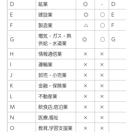
D
鉱業
◎
-
D
E
建設業
◎
○
E
F
製造業
△
○
F
電気・ガス・熱
G
◎
○
G
供給・水道業
H
情報通信業
×
×
I
運輸業
×
×
J
卸売・小売業
×
×
K
金融・保険業
×
×
L
不動産業
×
×
M
飲食店,宿泊業
×
×
N
医療,福祉
×
×
O
教育,学習支援業
×
×