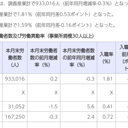
、調査産業計で933,016人（前年同月増減率-0.3％）とな
業計で1.81％（前年同月差0.53ポイント）となった。
業計で1.59％（前年同月差-0.16ポイント）となった。
働者数及び労働異動率（事業所規模30人以上）
入
本月末労
本月末労働者
本月末労働者数
入職率
前
働者数
数の前月増減
の前年同月増減
（％）
（
（人）
率（％）
率（％）
933,016
0.2
-0.3
1.81
X
X
X
X
31,052
-1.5
5.6
0.41
167,250
-0.3
2.4
0.72