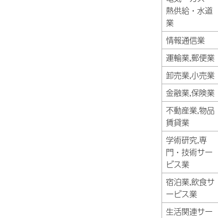
熱供給・水道
業
情報通信業
運輸業,郵便業
卸売業,小売業
金融業,保険業
不動産業,物品
賃貸業
学術研究,専
門・技術サー
ビス業
宿泊業,飲食サ
ービス業
生活関連サー