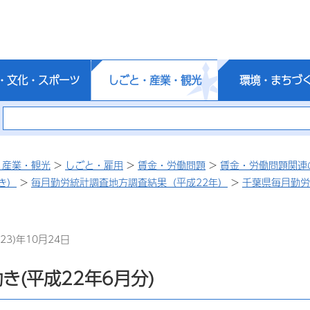
・文化・スポーツ
しごと・産業・観光
環境・まちづ
・産業・観光
>
しごと・雇用
>
賃金・労働問題
>
賃金・労働問題関連
き）
>
毎月勤労統計調査地方調査結果（平成22年）
>
千葉県毎月勤労
23)年10月24日
き(平成22年6月分)