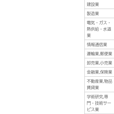
建設業
製造業
電気・ガス・
熱供給・水道
業
情報通信業
運輸業,郵便業
卸売業,小売業
金融業,保険業
不動産業,物品
賃貸業
学術研究,専
門・技術サー
ビス業