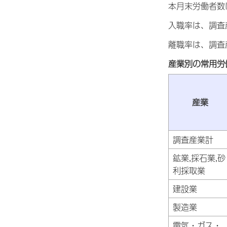
本月末労働者数は
入職率は、調査産
離職率は、調査産
産業別の常用労
産業
調査産業計
鉱業,採石業,砂
利採取業
建設業
製造業
電気・ガス・