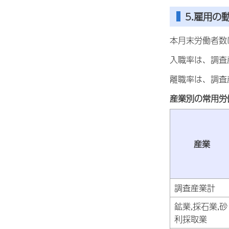
5.雇用の
本月末労働者数は
入職率は、調査産
離職率は、調査産
産業別の常用労
産業
調査産業計
鉱業,採石業,砂
利採取業