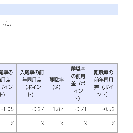
なった。
離職率
職率の
入職率の前
離職率の
の前月
前月差
年同月差
離職率
前年同月
差（ポ
ポイン
（ポイン
（％）
差（ポイ
イン
ト）
ト）
ント）
ト）
-1.05
-0.37
1.87
-0.71
-0.53
X
X
X
X
X