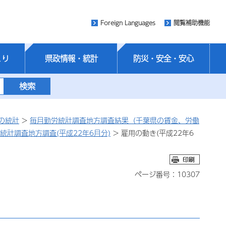
Foreign Languages
閲覧補助機能
くり
県政情報・統計
防災・安全・安心
の統計
>
毎月勤労統計調査地方調査結果（千葉県の賃金、労働
統計調査地方調査(平成22年6月分)
> 雇用の動き(平成22年6
ページ番号：10307