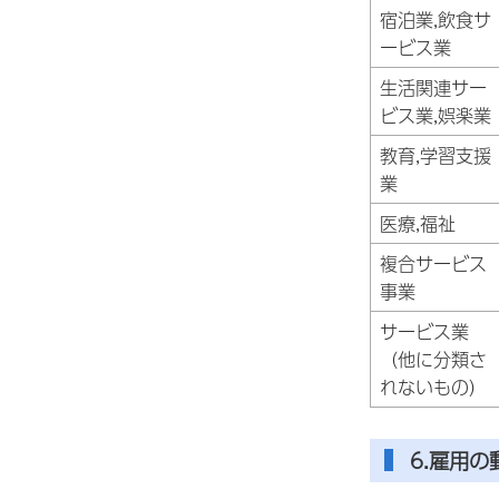
宿泊業,飲食サ
ービス業
生活関連サー
ビス業,娯楽業
教育,学習支援
業
医療,福祉
複合サービス
事業
サービス業
（他に分類さ
れないもの）
6.雇用