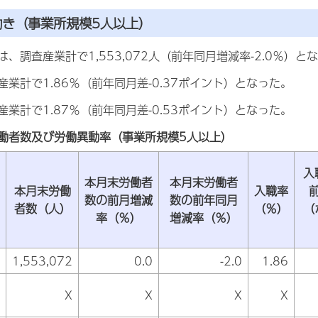
動き（事業所規模5人以上）
、調査産業計で1,553,072人（前年同月増減率-2.0％）と
業計で1.86％（前年同月差-0.37ポイント）となった。
業計で1.87％（前年同月差-0.53ポイント）となった。
働者数及び労働異動率（事業所規模5人以上）
入
本月末労働者
本月末労働者
本月末労働
入職率
数の前月増減
数の前年同月
者数（人）
（％）
（
率（％）
増減率（％）
1,553,072
0.0
-2.0
1.86
X
X
X
X