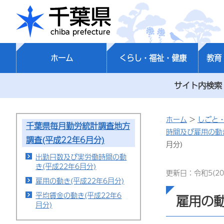
千葉県
ホーム
くらし・福祉・健康
教育
サイト内検索
ホーム
>
しごと
千葉県毎月勤労統計調査地方
時間及び雇用の動
調査(平成22年6月分)
月分)
出勤日数及び実労働時間の動
き(平成22年6月分)
更新日：令和5(20
雇用の動き(平成22年6月分)
平均賃金の動き(平成22年6
雇用の動
月分)