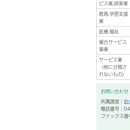
ビス業,娯楽業
教育,学習支援
業
医療,福祉
複合サービス
事業
サービス業
（他に分類さ
れないもの）
お問い合わせ
所属課室：
総
電話番号：043
ファックス番号：