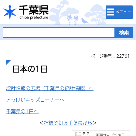
検索・メニュ
千葉県
ー
ページ番号：22761
日本の1日
統計情報の広場（千葉県の統計情報）へ
とうけいキッズコーナーへ
千葉県の1日へ
＜
指標で知る千葉県から
＞
画面サイズで表示