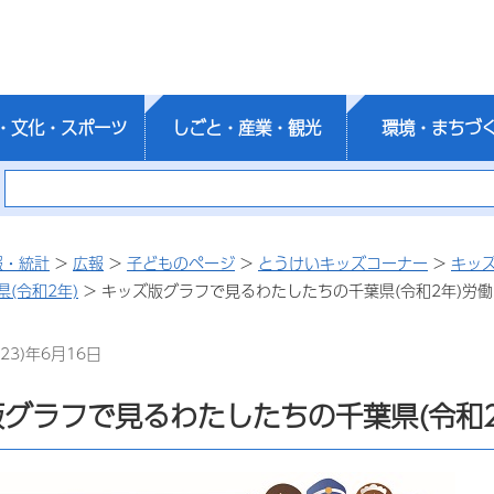
・文化・スポーツ
しごと・産業・観光
環境・まちづ
報・統計
>
広報
>
子どものページ
>
とうけいキッズコーナー
>
キッ
(令和2年)
> キッズ版グラフで見るわたしたちの千葉県(令和2年)労働
23)年6月16日
グラフで見るわたしたちの千葉県(令和2