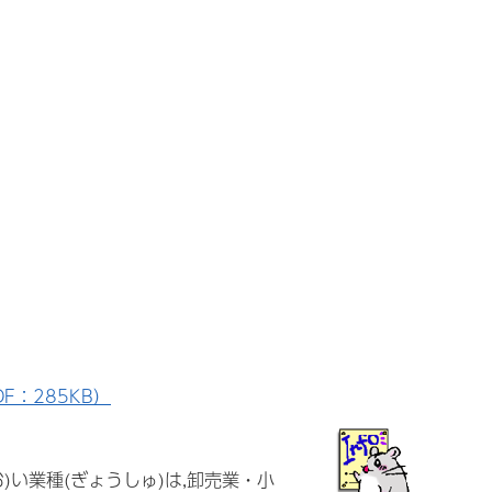
DF：285KB）
お)い業種(ぎょうしゅ)は,卸売業・小