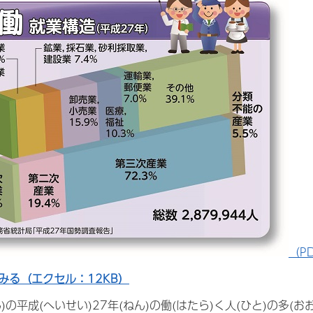
（P
みる（エクセル：12KB）
)の平成(へいせい)27年(ねん)の働(はたら)く人(ひと)の多(お