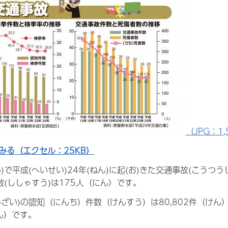
（JPG：1,
みる（エクセル：25KB）
)で平成(へいせい)24年(ねん)に起(お)きた交通事故(こうつうじ
数(ししゃすう)は175人（にん）です。
んざい)の認知（にんち）件数（けんすう）は80,802件（け
にん）です。