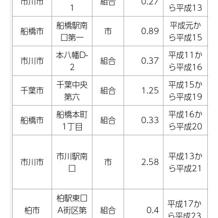
市川市
組合
0.27
1
ら平成13
船橋駅南
平成元か
船橋市
市
0.89
口第一
ら平成15
本八幡D-
平成11か
市川市
組合
0.37
2
ら平成16
千葉中央
平成15か
千葉市
組合
1.25
第六
ら平成19
船橋本町
平成16か
船橋市
組合
0.33
1丁目
ら平成20
市川駅南
平成13か
市川市
市
2.58
口
ら平成21
柏駅東口
平成17か
柏市
A街区第
組合
0.4
ら平成23