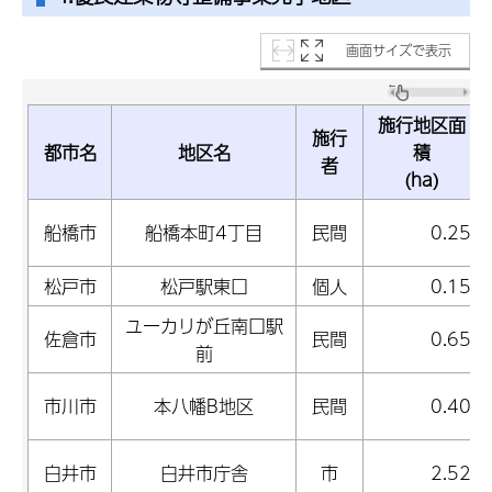
画面サイズで表示
施行地区面
施行
都市名
地区名
積
者
(ha)
船橋市
船橋本町4丁目
民間
0.25
松戸市
松戸駅東口
個人
0.15
ユーカリが丘南口駅
佐倉市
民間
0.65
前
市川市
本八幡B地区
民間
0.40
白井市
白井市庁舎
市
2.52