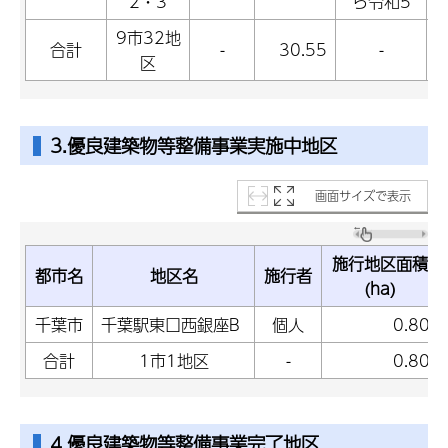
2・3
ら令和5
9市32地
合計
-
30.55
-
区
3.優良建築物等整備事業実施中地区
画面サイズで表示
施行地区面積
都市名
地区名
施行者
(ha)
千葉市
千葉駅東口西銀座B
個人
0.80
合計
1市1地区
-
0.80
4.優良建築物等整備事業完了地区