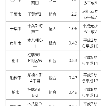
南口
ら平成5
昭和63か
千葉市
千葉新町
組合
2.9
ら平成7
千葉新町
平成元か
千葉市
個人
1.06
第二
ら平成7
本八幡C-
平成2か
市川市
組合
0.43
1
ら平成10
柏駅東口
平成5か
柏市
E街区第
組合
0.53
ら平成11
一
船橋本町
平成9か
船橋市
組合
0.43
4丁目
ら平成12
柏駅西口
平成8か
柏市
組合
0.49
B-2
ら平成13
本八幡D-
平成2か