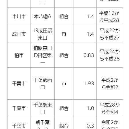
二
平成19か
市川市
本八幡A
組合
1.4
ら平成28
JR成田駅
平成22か
成田市
市
1.4
東口
ら平成27
柏駅東口
平成24か
柏市
D街区第
組合
0.83
ら平成28
一
千葉駅西
平成2か
千葉市
市
1.93
口
ら令和2
千葉駅東
平成28か
千葉市
組合
1.0
口
ら令和4
新千葉
令和2か
千葉市
組合
0.3