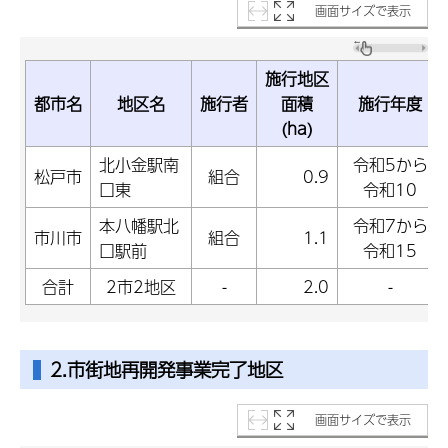
画面サイズで表示
施行地区
都市名
地区名
施行者
面積
施行年度
(ha)
北小金駅南
令和5から
松戸市
組合
0.9
口東
令和10
本八幡駅北
令和7から
市川市
組合
1.1
口駅前
令和15
合計
2市2地区
-
2.0
-
2.市街地再開発事業完了地区
画面サイズで表示