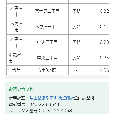
木更津
富士見二丁目
民間
0.32
市
木更津
木更津一丁目
民間
0.11
市
木更津
中央三丁目
民間
0.20
市
木更津
中央三丁目
民間
0.36
市
合計
6市9地区
-
4.96
お問い合わせ
所属課室：
県土整備部市街地整備課
企画調整班
電話番号：043-223-3541
ファックス番号：043-222-4068