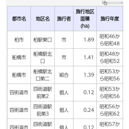
施行地区
都市名
地区名
施行者
面積
施行年度
(ha)
昭和46か
柏市
柏駅東口
市
1.89
ら昭和48
船橋駅北
昭和48か
船橋市
市
1.41
口
ら昭和52
船橋駅北
昭和53か
船橋市
組合
1.39
口第二
ら昭和56
四街道駅
昭和53か
四街道市
個人
0.12
前第2
ら昭和56
四街道駅
昭和56か
四街道市
個人
0.24
前第3
ら昭和62
四街道駅
昭和57か
四街道市
個人
0.12