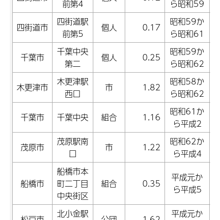
前第4
ら昭和59
四街道駅
昭和59か
四街道市
個人
0.17
前第5
ら昭和61
千葉中央
昭和59か
千葉市
個人
0.25
第二
ら昭和62
木更津駅
昭和58か
木更津市
市
1.82
西口
ら昭和62
昭和61か
千葉市
千葉中央
組合
1.16
ら平成2
茂原駅南
昭和62か
茂原市
市
1.22
口
ら平成4
船橋市本
平成元か
船橋市
町二丁目
組合
0.35
ら平成5
中央街区
北小金駅
平成元か
松戸市
公団
1.62