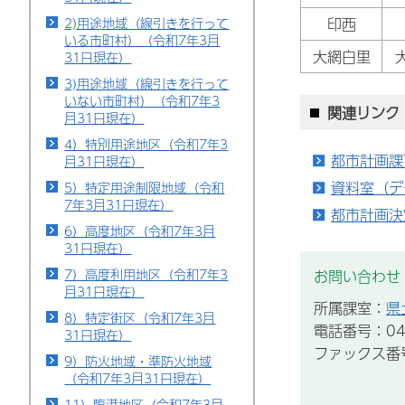
2)用途地域（線引きを行って
印西
いる市町村）（令和7年3月
大網白里
31日現在）
3)用途地域（線引きを行って
いない市町村）（令和7年3
関連リンク
月31日現在）
4）特別用途地区（令和7年3
都市計画課
月31日現在）
資料室（デ
5）特定用途制限地域（令和
7年3月31日現在）
都市計画決
6）高度地区（令和7年3月
31日現在）
7）高度利用地区（令和7年3
お問い合わせ
月31日現在）
所属課室：
県
8）特定街区（令和7年3月
電話番号：043
31日現在）
ファックス番号：
9）防火地域・準防火地域
（令和7年3月31日現在）
11）臨港地区（令和7年3月