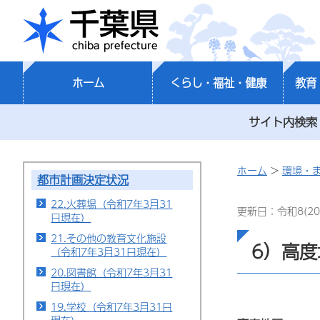
千葉県
ホーム
くらし・福祉・健康
教育
サイト内検索
ホーム
>
環境・
都市計画決定状況
22.火葬場（令和7年3月31
更新日：令和8(20
日現在）
21.その他の教育文化施設
6）高度
（令和7年3月31日現在）
20.図書館（令和7年3月31
日現在）
19.学校（令和7年3月31日