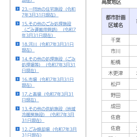
現在）
高度地区
23.一団地の住宅施設（令和
7年3月31日現在）
都市計画
15.その他のごみ処理施設
区域名
（ごみ運搬用管路）（令和7
年3月31日現在）
千葉
18.河川（令和7年3月31日
現在）
市川
14.その他の処理施設（ごみ
船橋
処理場等）（令和7年3月31
日現在）
木更津
16.市場（令和7年3月31日
松戸
現在）
17.と畜場（令和7年3月31
野田
日現在）
成田
13.その他の供給施設（地域
冷暖房施設）（令和7年3月
佐倉
31日現在）
佐倉
12.ごみ焼却場（令和7年3月
31日現在）