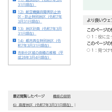
31日現在）
12）航空機騒音障害防止地
区・防止特別地区（令和7年
より良いウェ
3月31日現在）
13）地区計画（令和7年3月
このページの
31日現在）
1：役に立
14）都市再生特別地区（令
このページの
和7年3月31日現在）
1：見つけ
市街化区域の面積の推移（平
成28年3月4日現在）
最近閲覧したページ
機能の説明
6）高度地区（令和7年3月31日現在）
｜