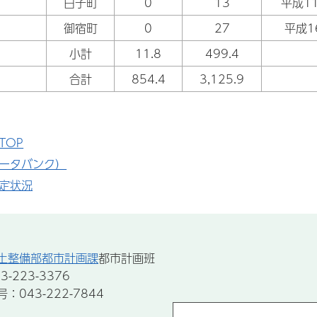
白子町
0
13
平成1
御宿町
0
27
平成1
小計
11.8
499.4
合計
854.4
3,125.9
TOP
ータバンク）
定状況
土整備部都市計画課
都市計画班
-223-3376
043-222-7844