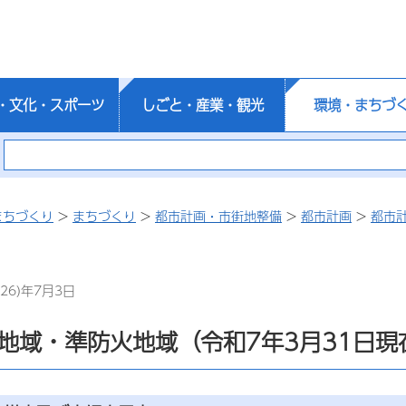
・文化・スポーツ
しごと・産業・観光
環境・まちづ
まちづくり
>
まちづくり
>
都市計画・市街地整備
>
都市計画
>
都市
26)年7月3日
地域・準防火地域（令和7年3月31日現