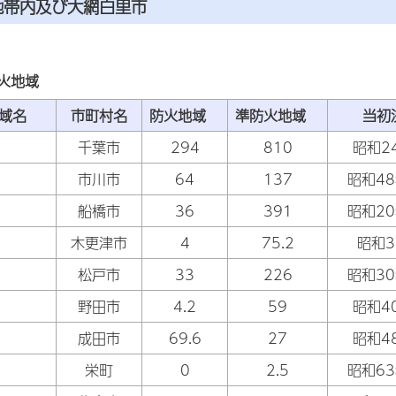
地帯内及び大網白里市
火地域
区域名
市町村名
防火地域
準防火地域
当初
千葉市
294
810
昭和2
市川市
64
137
昭和48
船橋市
36
391
昭和20
木更津市
4
75.2
昭和3
松戸市
33
226
昭和30
野田市
4.2
59
昭和4
成田市
69.6
27
昭和4
栄町
0
2.5
昭和63