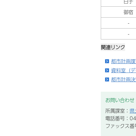
白子
御宿
-
-
関連リンク
都市計画課
資料室（デ
都市計画決
お問い合わせ
所属課室：
県
電話番号：043
ファックス番号：