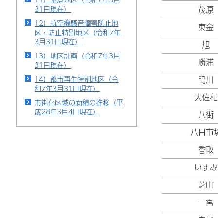
31日現在）
茂原
12）航空機騒音障害防止地
東金
区・防止特別地区（令和7年
3月31日現在）
旭
13）地区計画（令和7年3月
勝浦
31日現在）
14）都市再生特別地区（令
鴨川
和7年3月31日現在）
大佐和
市街化区域の面積の推移（平
成28年3月4日現在）
八街
八日市
香取
いすみ
芝山
一宮