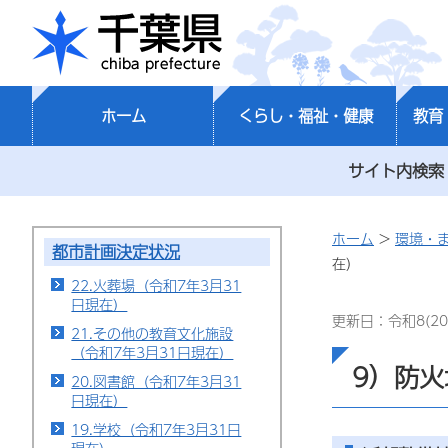
千葉県
ホーム
くらし・福祉・健康
教育
サイト内検索
ホーム
>
環境・
都市計画決定状況
在）
22.火葬場（令和7年3月31
日現在）
更新日：令和8(20
21.その他の教育文化施設
（令和7年3月31日現在）
9）防火
20.図書館（令和7年3月31
日現在）
19.学校（令和7年3月31日