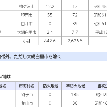
袖ケ浦市
12.2
17
昭和48
印西市
55
72
昭和61
白井市
0
39
昭和61
里
大網白里市
2.4
7.7
平成1
小計
842.6
2,626.5
地帯外、ただし大網白里市を除く
火地域
区域名
市町村名
防火地域
準防火地域
当初
銚子市
0
185
昭和2
館山市
0
38
昭和4