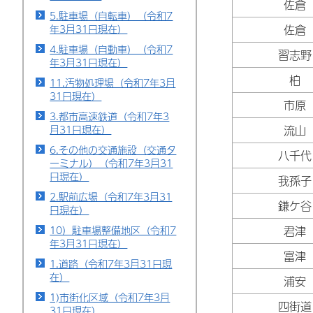
佐倉
5.駐車場（自転車）（令和7
年3月31日現在）
佐倉
4.駐車場（自動車）（令和7
習志野
年3月31日現在）
柏
11.汚物処理場（令和7年3月
31日現在）
市原
3.都市高速鉄道（令和7年3
月31日現在）
流山
6.その他の交通施設（交通タ
八千代
ーミナル）（令和7年3月31
日現在）
我孫子
2.駅前広場（令和7年3月31
鎌ケ谷
日現在）
10）駐車場整備地区（令和7
君津
年3月31日現在）
富津
1.道路（令和7年3月31日現
在）
浦安
1)市街化区域（令和7年3月
四街道
31日現在）