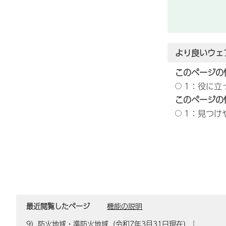
より良いウェ
このページの
1：役に立
このページの
1：見つけ
最近閲覧したページ
機能の説明
9）防火地域・準防火地域（令和7年3月31日現在）
｜