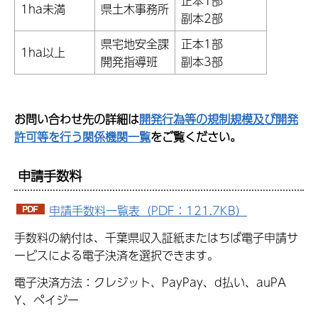
正本1部
1ha未満
県土木事務所
副本2部
県宅地安全課
正本1部
1ha以上
開発指導班
副本3部
お問い合わせ先の詳細は
開発行為等の規制規模及び開発
許可等を行う関係機関一覧
をご覧ください。
申請手数料
申請手数料一覧表（PDF：121.7KB）
手数料の納付は、千葉県収入証紙またはちば電子申請サ
ービスによる電子決済を選択できます。
電子決済方法：クレジット、PayPay、d払い、auPA
Y、ペイジー