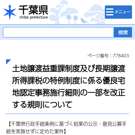
検索・メニュ
千葉県
ー
ページ番号：778403
土地譲渡益重課制度及び長期譲渡
所得課税の特例制度に係る優良宅
地認定事務施行細則の一部を改正
する規則について
【千葉県行政手続条例に基づく結果の公示‐意見公募手
続を実施せずに定めた案件】