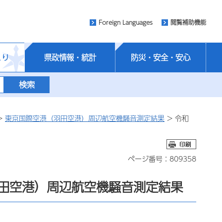
Foreign Languages
閲覧補助機能
くり
県政情報・統計
防災・安全・安心
>
東京国際空港（羽田空港）周辺航空機騒音測定結果
> 令和
ページ番号：809358
（羽田空港）周辺航空機騒音測定結果