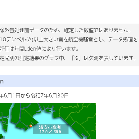
除外音処理前データのため、確定した数値ではありません。
10デシベル(A)以上大きい音を航空機騒音とし、データ処理
評価は年間Lden値により行います。
定局別の測定結果のグラフ中、「※」は欠測を表しています。
n
年6月1日から令和7年6月30日