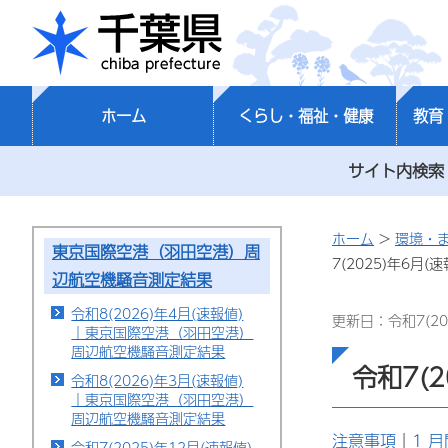
千葉県
ホーム
くらし・福祉・健康
教育
サイト内検索
ホーム
>
環境・
東京国際空港（羽田空港）周
7(2025)年6
辺航空機騒音測定結果
令和8(2026)年4月(速報値)
更新日：令和7(20
｜東京国際空港（羽田空港）
周辺航空機騒音測定結果
令和7(
令和8(2026)年3月(速報値)
｜東京国際空港（羽田空港）
周辺航空機騒音測定結果
注意事項
｜
1 月
令和7(2025)年12月(速報値)