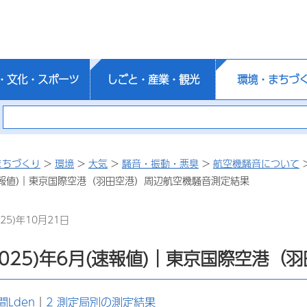
・文化・スポーツ
しごと・産業・観光
環境・まちづ
まちづくり
>
環境
>
大気
>
騒音・振動・悪臭
>
航空機騒音について
月(速報値)｜東京国際空港（羽田空港）周辺航空機騒音測定結果
25)年10月21日
2025)年6月(速報値)｜東京国際空港
間Lden
｜
2 測定局別の測定結果