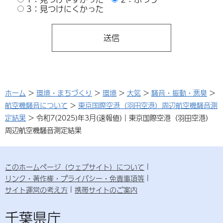
3：見つけにくかった
ホーム
>
環境・まちづくり
>
環境
>
大気
>
騒音・振動・悪臭
>
航空機騒音について
>
東京国際空港（羽田空港）周辺航空機騒音測
定結果
> 令和7(2025)年3月(速報値)｜東京国際空港（羽田空港）
周辺航空機騒音測定結果
このホームページ（ウェブサイト）について
リンク・著作権・プライバシー・免責事項等
サイト運営の考え方
携帯サイトのご案内
千葉県庁