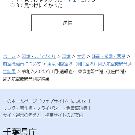
3：見つけにくかった
ホーム
>
環境・まちづくり
>
環境
>
大気
>
騒音・振動・悪臭
>
航空機騒音について
>
東京国際空港（羽田空港）周辺航空機騒音測
定結果
> 令和7(2025)年1月(速報値)｜東京国際空港（羽田空港）
周辺航空機騒音測定結果
このホームページ（ウェブサイト）について
リンク・著作権・プライバシー・免責事項等
サイト運営の考え方
携帯サイトのご案内
千葉県庁