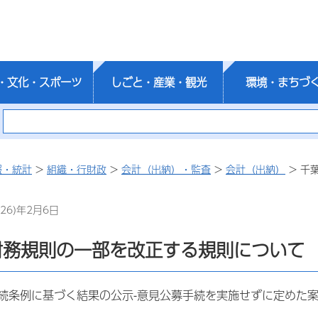
・文化・スポーツ
しごと・産業・観光
環境・まちづ
報・統計
>
組織・行財政
>
会計（出納）・監査
>
会計（出納）
> 千
26)年2月6日
財務規則の一部を改正する規則について
続条例に基づく結果の公示-意見公募手続を実施せずに定めた