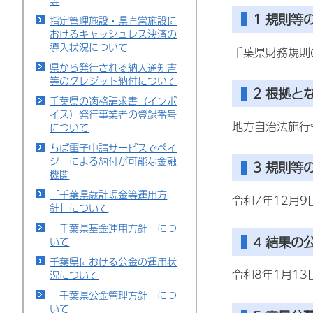
等
1 規則等
指定管理施設・県直営施設に
おけるキャッシュレス決済の
導入状況について
千葉県財務規則
県から発行される納入通知書
等のクレジット納付について
2 根拠と
千葉県の適格請求書（インボ
イス）発行事業者の登録番号
地方自治法施行
について
ちば電子申請サービスでペイ
ジーによる納付が可能な金融
3 規則等
機関
「千葉県歳計現金等運用方
令和7年12月
針」について
「千葉県基金運用方針」につ
4 結果の
いて
千葉県における公金の運用状
令和8年1月1
況について
「千葉県公金管理方針」につ
いて