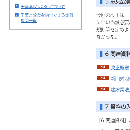
5 意見
千葉県収入証紙について
今回の改正は、
千葉県公金を納付できる金融
機関一覧
に伴い当然必要
規則等を定めよ
なかった。
6 関連資
改正概要（
新旧対照表
建設業法
7 資料の
「6 関連資料