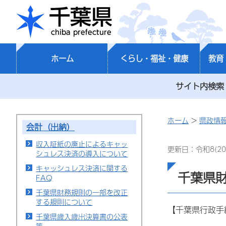
千葉県
ホーム
くらし・福祉・健康
教育
サイト内検索
ホーム
>
県政情
会計（出納）
収入証紙の廃止によるキャッ
更新日：令和8(20
シュレス決済の導入について
キャッシュレス決済に関する
千葉県
FAQ
千葉県財務規則の一部を改正
する規則について
【千葉県行政手
千葉県歳入歳出決算書の公表