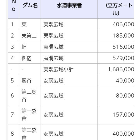
N
ダム名
水道事業者
（立方メート
o
ル）
1
東
夷隅広域
406,000
2
東第二
夷隅広域
185,000
3
岬
夷隅広域
516,000
4
御宿
夷隅広域
579,000
-
-
夷隅広域小計
1,686,000
5
奥谷
安房広域
40,000
第二奥
6
安房広域
80,000
谷
第一袋
7
安房広域
157,000
倉
第二袋
8
安房広域
400,000
倉