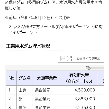
※保台ダム（多目的ダム）は、水道用水と農業用水を合
算した値
※前年（令和7年8月12日）との比較
24,322,989立方メートル(貯水率90パーセント)に対
して99パーセント
工業用水ダム貯水状況
画面サイズで表示
有効貯水量
No
ダム名
水道事業者
（立方メートル）
（立
1
山倉
県企業局
4,500,000
2
郡
県企業局
3,883,000
3
豊英
県企業局
4,236,000