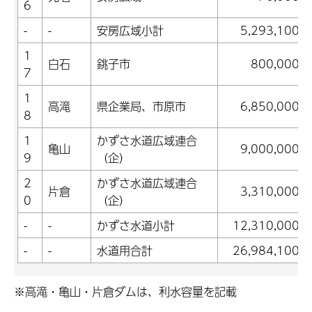
6
-
-
安房広域小計
5,293,100
1
白石
銚子市
800,000
7
1
高滝
県企業局、市原市
6,850,000
8
1
かずさ水道広域連合
亀山
9,000,000
9
（企）
2
かずさ水道広域連合
片倉
3,310,000
0
（企）
-
-
かずさ水道小計
12,310,000
-
-
水道用合計
26,984,100
※高滝・亀山・片倉ダムは、利水容量を記載