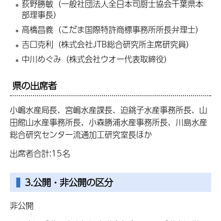
荻野勝敏（一般社団法人全日本司厨士協会千葉県本
部理事長）
高橋昌義（こだま国際特許商標事務所所長弁理士）
吉口克利（株式会社JTB総合研究所主席研究員）
中川めぐみ（株式会社ウオー代表取締役）
県の出席者
小嶋水産局長、宮嶋水産課長、迫銚子水産事務所長、山
田館山水産事務所長、小森勝浦水産事務所長、川島水産
総合研究センター流通加工研究室長ほか
出席者合計:15名
3.公開・非公開の区分
非公開