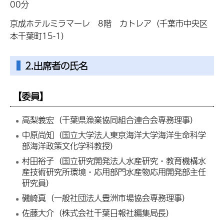
00分
京成ホテルミラマーレ 8階 カトレア（千葉市中央区
本千葉町15-1）
2.出席者の氏名
【委員】
高梨義宏（千葉県漁業協同組合連合会専務理事）
中原尚知（国立大学法人東京海洋大学海洋生命科学
部海洋政策文化学科教授）
村田裕子（国立研究開発法人水産研究・教育機構水
産技術研究所環境・応用部門水産物応用開発部主任
研究員）
磯崎真（一般社団法人豊洲市場協会専務理事）
佐藤大介（株式会社千葉日報社編集局長）