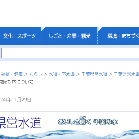
・文化・スポーツ
しごと・産業・観光
環境・まちづ
・福祉・健康
>
くらし
>
水道・下水道
>
千葉県営水道
>
千葉県営水
減額対応について
24)年11月29日
県営水道