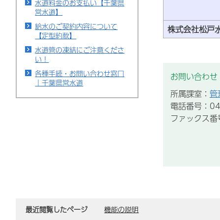
水道料金のお支払い【千葉県
営水道】
給水のご契約内容について
株式会社松戸
【定型約款】
水道管の凍結にご注意くださ
い！
各種手続・お問い合わせ窓口
お問い合わせ
｜千葉県営水道
所属課室：
管
電話番号：047
ファックス番号：
最近閲覧したページ
機能の説明