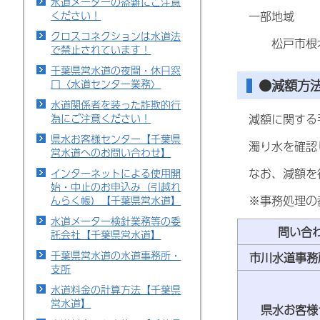
水道メーターの盗難にご注意
一部地域
ください！
クロスコネクションは水道法
松戸市根本、
で禁止されています！
千葉県営水道の夜間・休日窓
●減額方
口〈水道センター業務〉
水道関係者を装った詐欺的行
為にご注意ください！
減額に関する
県水お客様センター【千葉県
濁り水を確認し
営水道へのお問い合わせ】
なお、減額を行
インターネットによる使用開
始・中止のお申込み（引越れ
※事務処理の都
んらく帳）【千葉県営水道】
水道メーター検針業務等の委
問い合
託会社【千葉県営水道】
千葉県営水道の水道事務所・
市川水道事務
支所
水道料金の計算方法【千葉県
営水道】
県水お客様