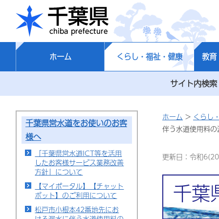
千葉県
ホーム
くらし・福祉・健康
教育
サイト内検索
ホーム
>
くらし
千葉県営水道をお使いのお客
伴う水道使用料の
様へ
「千葉県営水道ICT等を活用
更新日：令和6(20
したお客様サービス業務改善
方針」について
千葉
【マイポータル】【チャット
ボット】のご利用について
松戸市小根本42番地先にお
ける漏水に伴う水道使用料の