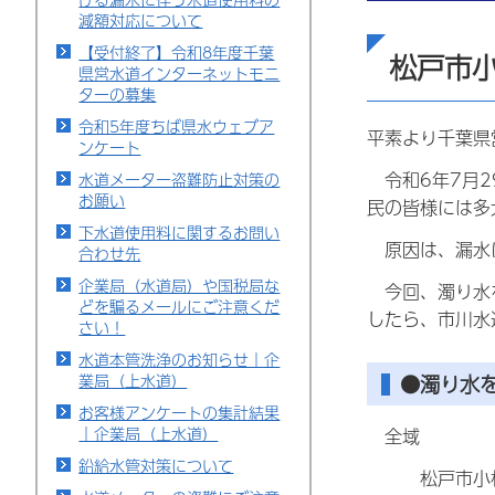
減額対応について
【受付終了】令和8年度千葉
松戸市
県営水道インターネットモニ
ターの募集
令和5年度ちば県水ウェブア
平素より千葉県
ンケート
令和6年7月2
水道メーター盗難防止対策の
お願い
民の皆様には多
下水道使用料に関するお問い
原因は、漏水に
合わせ先
企業局（水道局）や国税局な
今回、濁り水を
どを騙るメールにご注意くだ
したら、市川水
さい！
水道本管洗浄のお知らせ｜企
業局（上水道）
●濁り水
お客様アンケートの集計結果
｜企業局（上水道）
全域
鉛給水管対策について
松戸市小根