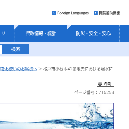
Foreign Languages
閲覧補助機能
くり
県政情報・統計
防災・安全・安心
道をお使いのお客様へ
> 松戸市小根本42番地先における漏水に
ページ番号：716253