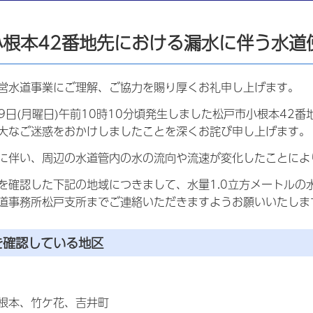
小根本42番地先における漏水に伴う水道
営水道事業にご理解、ご協力を賜り厚くお礼申し上げます。
9日(月曜日)午前10時10分頃発生しました松戸市小根本42
大なご迷惑をおかけしましたことを深くお詫び申し上げます。
伴い、周辺の水道管内の水の流向や流速が変化したことによ
確認した下記の地域につきまして、水量1.0立方メートルの
道事務所松戸支所までご連絡いただきますようお願いいたしま
を確認している地区
本、竹ケ花、吉井町