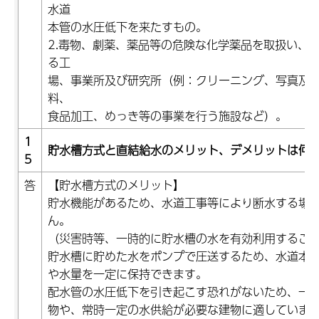
水道
本管の水圧低下を来たすもの。
2.毒物、劇薬、薬品等の危険な化学薬品を取扱い、
る工
場、事業所及び研究所（例：クリーニング、写真及
料、
食品加工、めっき等の事業を行う施設など）。
1
貯水槽方式と直結給水のメリット、デメリットは何
5
答
【貯水槽方式のメリット】
貯水機能があるため、水道工事等により断水する場
ん。
（災害時等、一時的に貯水槽の水を有効利用するこ
貯水槽に貯めた水をポンプで圧送するため、水道本
や水量を一定に保持できます。
配水管の水圧低下を引き起こす恐れがないため、一
物や、常時一定の水供給が必要な建物に適していま