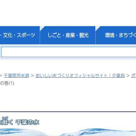
・文化・スポーツ
しごと・産業・観光
環境・まちづ
>
千葉県営水道
>
おいしい水づくりオフィシャルサイト｜企業局
>
ポ
巻(1)