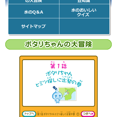
の大冒険
豆知識
水のQ&A
水のおいしい
クイズ
「おいしい水
づくり計画」
オフィシャル
サイトのサイ
トマップ