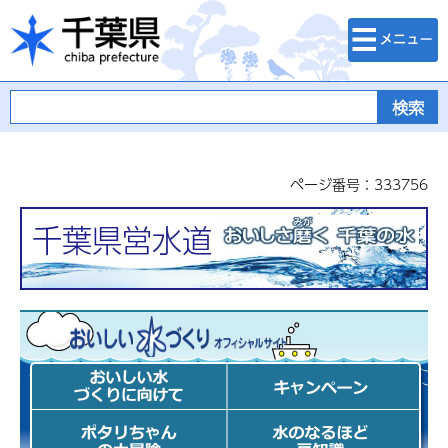
検索・メニュ
千葉県
ー
ページ番号：333756
千葉県営水道
おいしい水づくり計画 オフィ
シャルサイト
おいしい水づ
キャンペーン
くりに向けて
ポタリちゃん
水のなるほど