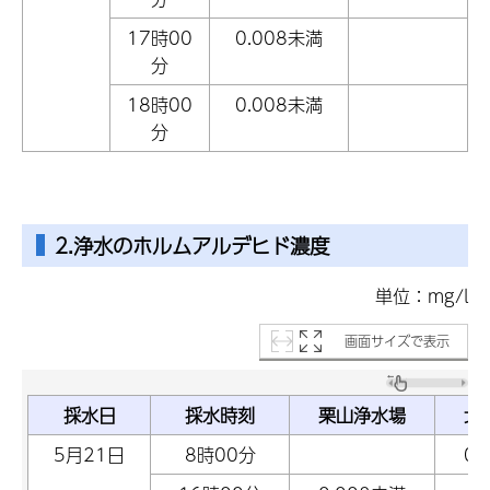
17時00
0.008未満
分
18時00
0.008未満
分
2.浄水のホルムアルデヒド濃度
単位：mg/l
画面サイズで表示
採水日
採水時刻
栗山浄水場
北
5月21日
8時00分
0.