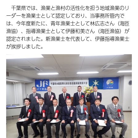
千葉県では、漁業と漁村の活性化を担う地域漁業のリ
ーダーを漁業士として認定しており、当事務所管内で
は、今年度新たに、青年漁業士として林広志さん（海匝
漁協）、指導漁業士として伊藤和美さん（海匝漁協）が
認定されました。新漁業士を代表して、伊藤指導漁業士
が挨拶しました。