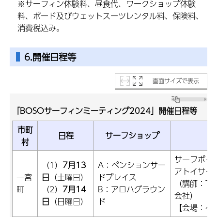
※サーフィン体験料、昼食代、ワークショップ体験
料、ボード及びウェットスーツレンタル料、保険料、
消費税込み。
6.開催日程等
画面サイズで表示
「BOSOサーフィンミーティング2024」開催日程等
市町
日程
サーフショップ
村
サーフボー
（1）
7月13
A：ペンションサー
アトイサー
一宮
日
（土曜日）
ドプレイス
（講師：The 
町
（2）
7月14
B：アロハグラウン
会社）
日
（日曜日）
ド
【会場：ペ