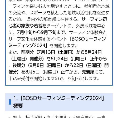
ーフィンを楽しむ人を増やすとともに、参加者と地域
の交流や、スポーツを核とした地域の活性化を促進す
るため、 県内外の都市部に在住する、
サーフィン初
心者の家族や若者
をターゲットに、外房地域を中心
に、
7月中旬から9月下旬まで
、サーフィン体験会と
サーフ文化を体感するイベント
「BOSOサーフィン
ミーティング2024」
を開催します。
また、
前期分（7月13日（土曜日）から8月24日
（土曜日）開催分）
を
6月24日（月曜日） 正午から
、
後期分（9月8日（日曜日）から22日（日曜日）開
催分）
を
8月5日（月曜日）正午
から、
先着順
にて、
申込み受付を開始しますので、お知らせします。
1.「BOSOサーフィンミーティング2024」
概要
旭市、横芝光町・九十九里町・大網白里市、一宮