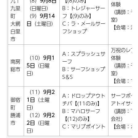
九十
（8）
9月8日
【(8)のみ】
体験
九里
（日曜日）
B：トレジャーサー
（講師：千
町
（9）
9月14
フ【(9)のみ】
室）
大網
日
（土曜日）
C：ラ・メールサー
【会場：海
白里
フショップ
市
万祝のレプ
A：スプラッシュサ
（10）
9月1
体験
南房
ーフ
5日
（日曜
（講師：千
総市
B：サーフショップ
日）
室）
S＆S
【会場：ち
（11）
9月2
A：ドロップアウト
サーフボー
御宿
1日
（土曜
チバ【(11のみ)】
アトイサー
町
日）
B：マハロサーフ
（講師：The 
勝浦
（12）
9月2
【(12)のみ】
会社）
市
2日
（日曜
C：マリブポイント
【会場：ホ
日）