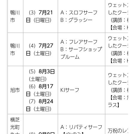
ウェットス
鴨川
（3）
7月21
A：スロフサーフ
したクージ
市
日
（日曜日）
B：グラッシー
（講師：株
【会場：Kam
ウェットス
A：フレアサーフ
鴨川
（4）
7月27
したクージ
B：サーフショップ
市
日
（土曜日）
（講師：株
ブルーム
【会場：Kam
（5）
8月3日
ウェットス
（土曜日）
したクージ
（6）
8月17
旭市
KIサーフ
（講師：株
日
（土曜日）
【会場：旭
（7）
8月24
ラス】
日
（土曜日）
横芝
光町
A：リバティサーフ
万祝のレプ