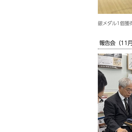
銀メダル1個獲
報告会（11