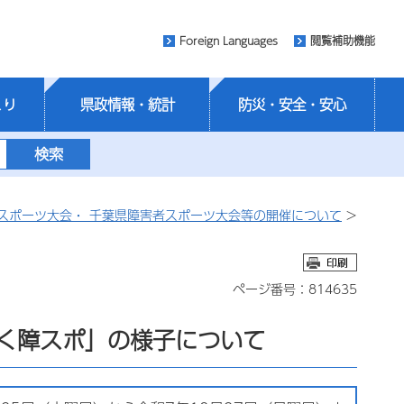
Foreign Languages
閲覧補助機能
くり
県政情報・統計
防災・安全・安心
スポーツ大会・ 千葉県障害者スポーツ大会等の開催について
>
ページ番号：814635
輝く障スポ」の様子について