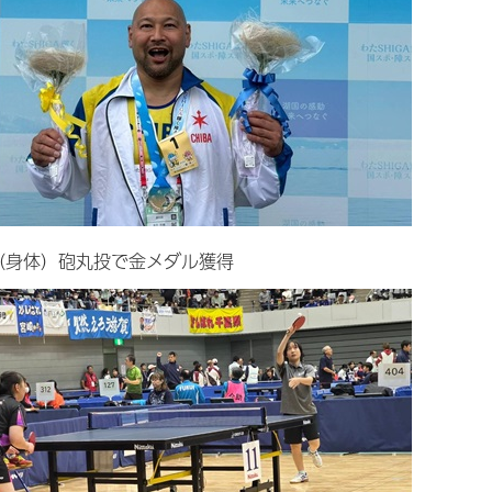
（身体）砲丸投で金メダル獲得