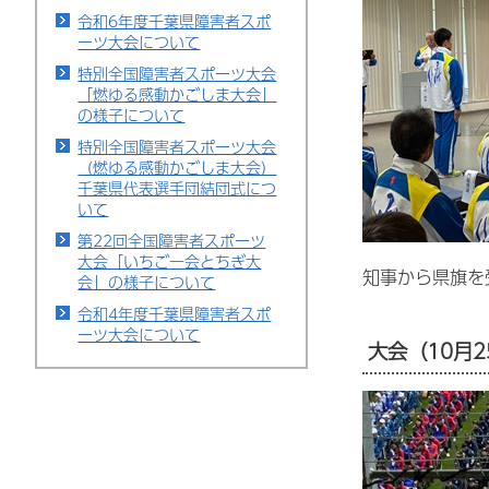
令和6年度千葉県障害者スポ
ーツ大会について
特別全国障害者スポーツ大会
「燃ゆる感動かごしま大会」
の様子について
特別全国障害者スポーツ大会
（燃ゆる感動かごしま大会）
千葉県代表選手団結団式につ
いて
第22回全国障害者スポーツ
大会「いちご一会とちぎ大
知事から県旗を
会」の様子について
令和4年度千葉県障害者スポ
ーツ大会について
大会（10月2