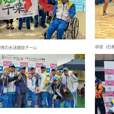
卓球（右
獲得の水泳競技チーム