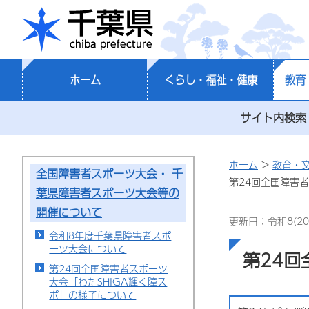
千葉県
ホーム
くらし・福祉・健康
教育
サイト内検索
ホーム
>
教育・
全国障害者スポーツ大会・ 千
第24回全国障害
葉県障害者スポーツ大会等の
開催について
更新日：令和8(20
令和8年度千葉県障害者スポ
ーツ大会について
第24回
第24回全国障害者スポーツ
大会「わたSHIGA輝く障ス
ポ」の様子について