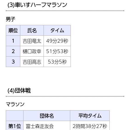
(3)車いすハーフマラソン
男子
順位
氏名
タイム
1
吉田竜太
49分29秒
2
樋口政幸
51分53秒
3
吉田高志
53分5秒
(4)団体戦
マラソン
団体名
平均タイム
第1位
富士森走友会
2時間38分27秒