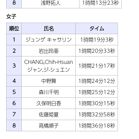
8
浅野拓人
1時間13分23秒
女子
順位
氏名
タイム
1
ジュンゲ キャサリン
1時間19分3秒
2
岩出玲亜
1時間20分33秒
CHANG,Chih-Hsuan
3
1時間21分17秒
ジャン,ジ-シュエン
4
中野舞
1時間24分12分
5
森川千明
1時間25分12分
6
久保明日香
1時間30分15秒
7
佐藤姫夏
1時間32分58秒
8
高橋順子
1時間36分18秒