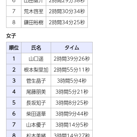
6
山田健介
2時間29分38秒
7
荒木啓至
2時間30分34秒
8
鎌田裕樹
2時間34分25秒
女子
順位
氏名
タイム
1
山口遥
2時間39分26秒
2
根本梨里加
2時間55分11秒
3
菅生晶子
3時間5分4秒
4
尾藤朋美
3時間5分21秒
5
長坂知子
3時間8分25秒
6
柴田遥華
3時間9分44秒
7
山本優子
3時間14分5秒
8
松本美緒
3時間14分27秒