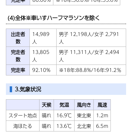
(4)全体※車いすハーフマラソンを除く
出走者
14,989
男子 12,198人/女子 2,791
数
人
人
完走者
13,805
男子 11,311人/女子 2,494
数
人
人
完走率
92.10%
※18年:88.8%/16年:91.2％
3.気象状況
天候
気温
風向き
風速
スタート地点
晴れ
16.9℃
東北東
1.2m
海ほたる
晴れ
13.6℃
北北東
6.5m