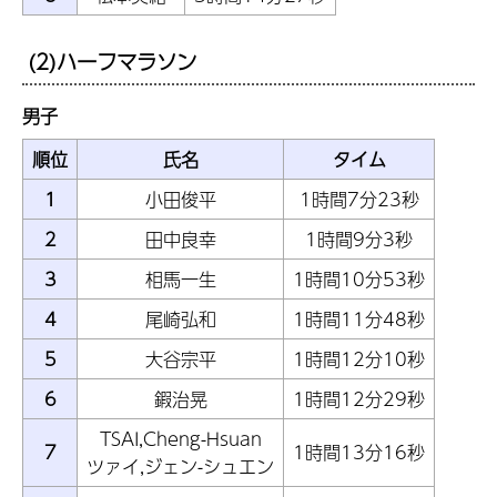
(2)ハーフマラソン
男子
順位
氏名
タイム
1
小田俊平
1時間7分23秒
2
田中良幸
1時間9分3秒
3
相馬一生
1時間10分53秒
4
尾崎弘和
1時間11分48秒
5
大谷宗平
1時間12分10秒
6
鍜治晃
1時間12分29秒
TSAI,Cheng-Hsuan
7
1時間13分16秒
ツァイ,ジェン-シュエン