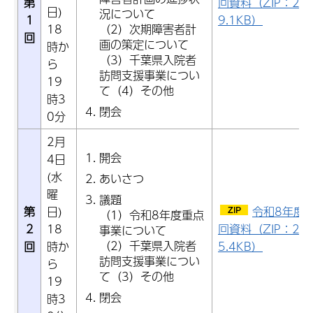
第
回資料（ZIP：2,3
日)
況について
1
9.1KB）
（2）次期障害者計
18
回
画の策定について
時か
（3）千葉県入院者
ら
訪問支援事業につい
19
て（4）その他
時3
閉会
0分
2月
開会
4日
(水
あいさつ
曜
議題
第
日)
令和8年度
（1）令和8年度重点
2
18
回資料（ZIP：2,8
事業について
（2）千葉県入院者
回
時か
5.4KB）
訪問支援事業につい
ら
て（3）その他
19
閉会
時3