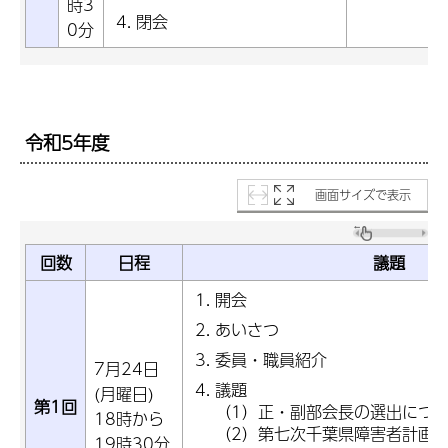
時3
閉会
0分
令和5年度
画面サイズで表示
回数
日程
議題
開会
あいさつ
委員・職員紹介
7月24日
議題
(月曜日)
第1回
（1）正・副部会長の選出につ
18時から
（2）第七次千葉県障害者計画
19時30分