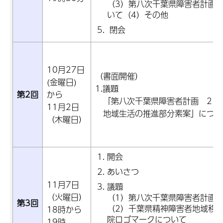
（3）第八次千葉県障害者計画
いて（4）その他
閉会
10月27日
（書面開催）
(金曜日)
1.議題
第2回
から
「第八次千葉県障害者計画 2 
11月2日
地域生活の推進部分素案」につい
（木曜日）
開会
あいさつ
11月7日
議題
（火曜日）
（1）第八次千葉県障害者計画
第3回
（2）千葉県精神障害者地域移
18時から
院ロゴマークについて
19時