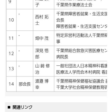
9
子
千葉県作業療法士会
-
千葉県障害者就業・生活支援
西村 拓
10
会長
士
障害者就業・生活支援センター
-
特定非営利活動法人千葉県精神
11
畑中 茂
事
-
深見 悟
千葉県総合救急災害医療セン
12
郎
病院長
-
山 﨑 修
一般社団法人日本精神科看護協
13
治
医療法人学而会木村病院 看護
渡邉 博
千葉県精神保健福祉協議会 副
14
部会長
幸
千葉大学社会精神保健教育研究
関連リンク