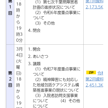
第
第1回資料（
（1）第七次千葉県障害者
18
1
2,173.5KB
計画の進捗状況について
時
（2）令和6年度重点事業に
回
か
ついて
ら
（3）その他
19
閉会
時3
0分
3月
開会
4日
あいさつ
(火
議題
曜
（1）令和7年度重点事業に
第
日)
令和
ついて
2
18
第2回資料（
（2）精神障害にも対応し
た地域包括ケアシステム構
回
時
2,451.3KB
築推進事業の現状について
か
（3）入院者訪問支援事業
ら
について （4）その他
19
について