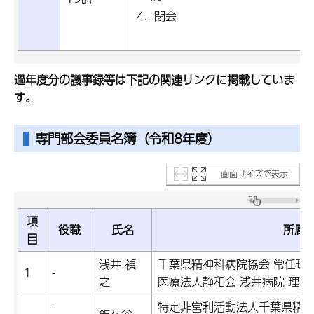
閉会
過年度分の議事録等は下記の関連リンクに掲載していま
す。
専門部会委員名簿
（令和8年度）
画面サイズで表示
項
役職
氏名
所属
目
浅井 禎
千葉県精神科病院協会 常任理
1
-
之
医療法人静和会 浅井病院 理事
-
特定非営利活動法人千葉県精