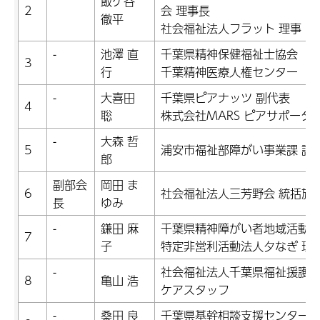
飯ケ谷
2
会 理事長
徹平
社会福祉法人フラット 理事
-
池澤 直
千葉県精神保健福祉士協会
3
行
千葉精神医療人権センター
-
大喜田
千葉県ピアナッツ 副代表
4
聡
株式会社MARS ピアサポータ
-
大森 哲
5
浦安市福祉部障がい事業課 課
郎
副部会
岡田 ま
6
社会福祉法人三芳野会 統括施
長
ゆみ
-
鎌田 麻
千葉県精神障がい者地域活動支
7
子
特定非営利活動法人夕なぎ 理
-
社会福祉法人千葉県福祉援護会
8
亀山 浩
ケアスタッフ
-
桑田 良
千葉県基幹相談支援センター連