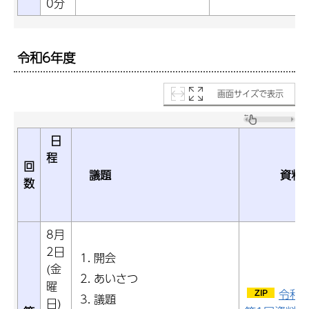
0分
令和6年度
画面サイズで表示
日
程
回
議題
資料
数
8月
2日
開会
(金
あいさつ
曜
令和
議題
日)