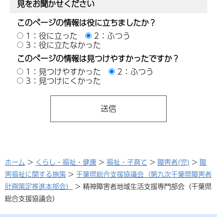
見をお聞かせください
このページの情報は役に立ちましたか？
1：役に立った
2：ふつう
3：役に立たなかった
このページの情報は見つけやすかったですか？
1：見つけやすかった
2：ふつう
3：見つけにくかった
ホーム
>
くらし・福祉・健康
>
福祉・子育て
>
障害者(児)
>
障
害福祉に関する施策
>
千葉県総合支援協議会（第九次千葉県障害者
計画策定推進本部会）
> 精神障害者地域生活支援専門部会（千葉県
総合支援協議会）