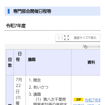
専門部会開催日程等
令和7年度
画面サイズで表示
日
回
程
議題
資料
数
7月
開会
22
あいさつ
日
議題
(火
（1）第八次千葉県
令和7年度
曜
障害者計画の進捗状